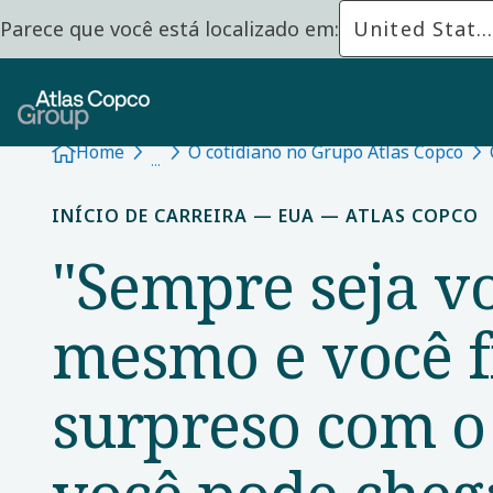
Parece que você está localizado em:
United State
Home
O cotidiano no Grupo Atlas Copco
INÍCIO DE CARREIRA — EUA — ATLAS COPCO
"Sempre seja v
mesmo e você f
surpreso com o
você pode cheg