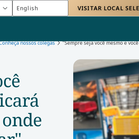
s
English
VISITAR LOCAL SE
Conheça nossos colegas
"Sempre seja você mesmo e você 
ocê
icará
 onde
ar"