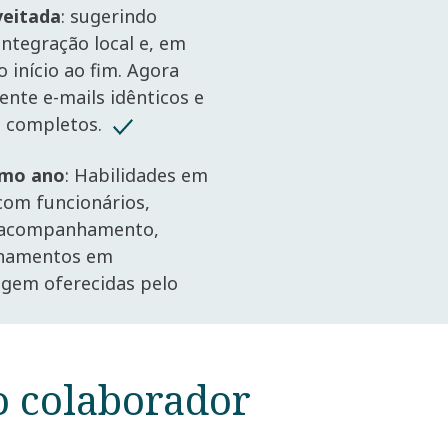
eitada
: sugerindo
integração local e, em
o início ao fim. Agora
nte e-mails idênticos e
s completos.
imo ano
: Habilidades em
com funcionários,
e acompanhamento,
inamentos em
agem oferecidas pelo
o colaborador