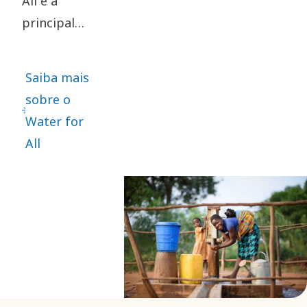
All é a
principal
iniciativa de
engajamento
Saiba mais
com a
sobre o
comunidade
Water for
do Grupo
All
Atlas Copco.
Através do
trabalho
dedicado e
apaixonado
de
colaboradores