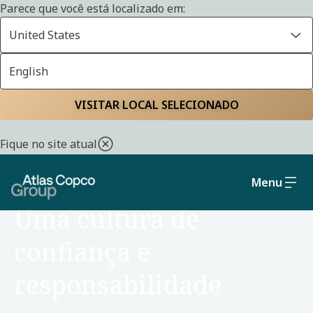
Parece que você está localizado em:
United States
English
Home
Carreiras
Razões para juntar-se a nós
VISITAR LOCAL SELECIONADO
Fique no site atual
Menu
MOTIVOS PARA SE JUNTAR A NÓS
Uma cultura de
confiança e
responsabilidade