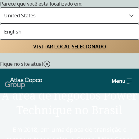
Parece que você está localizado em:
United States
English
Home
Inovação com propósito
VISITAR LOCAL SELECIONADO
Fique no site atual
70 ANOS NO BRASIL
Menu
A área de negócios Power
Technique no Brasil
Em 2018, em uma época de transição e