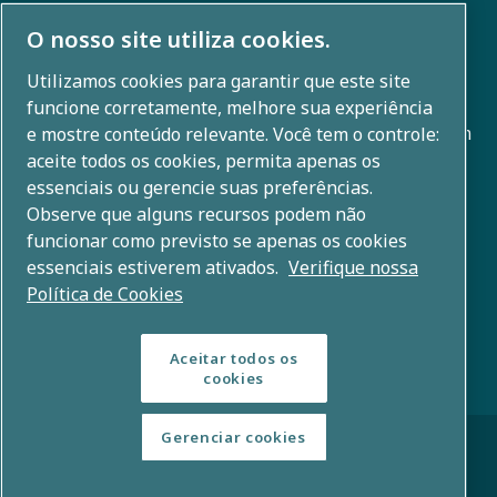
O nosso site utiliza cookies.
Sobre nós
Utilizamos cookies para garantir que este site
funcione corretamente, melhore sua experiência
O Grupo Atlas Copco desenvolve soluções inovadoras em
e mostre conteúdo relevante. Você tem o controle:
aceite todos os cookies, permita apenas os
todas as áreas de negócios, incluindo compressão de ar,
essenciais ou gerencie suas preferências.
vácuo, industriais e energia. Com um portfólio global de
Observe que alguns recursos podem não
+80 marcas, possibilitamos tecnologia que transforma o
funcionar como previsto se apenas os cookies
futuro.
essenciais estiverem ativados.
Verifique nossa
Política de Cookies
Aceitar todos os
cookies
© Direitos autorais 2026 — Grupo Atlas Copco
Gerenciar cookies
Avisos legais e de privacidade Política de
cookies