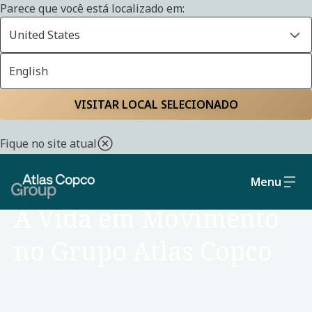
Parece que você está localizado em:
United States
English
Home
Sobre nós
Grupo Atlas Copco no Brasil
VISITAR LOCAL SELECIONADO
Fique no site atual
Menu
HISTÓRIAS QUE RESPIRAM:
A Vida em Movimento
no Grupo Atlas Copco