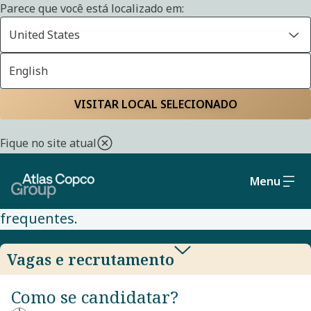
Parece que você está localizado em:
United States
English
VAGAS
Home
Carreiras
Vagas
Perguntas frequentes
VISITAR LOCAL SELECIONADO
Fique no site atual
Você tem dúvidas sobre as oportunidades de
emprego oferecidas aqui? Abaixo você
Menu
encontrará as respostas às perguntas mais
frequentes.
Vagas e recrutamento
Como se candidatar?