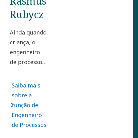
Rasmus
Rubycz
Ainda quando
criança, o
engenheiro
de processos
Rasmus
Rubycz
Saiba mais
adorava virar
sobre a
os problemas
função de
de cabeça
Engenheiro
para baixo
de Processos
para