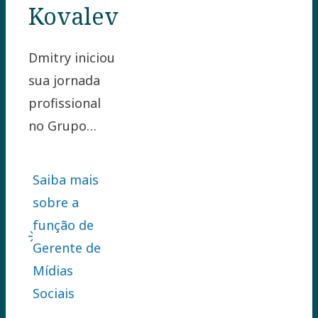
Kovalev
Dmitry iniciou
sua jornada
profissional
no Grupo
Atlas Copco
como Gerente
Saiba mais
de
sobre a
Comunicações
função de
Corporativas
Gerente de
para duas
Mídias
regiões da
Sociais
Holding em