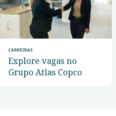
Em 2015, ele
passou a se
concentrar
em soluções
de
recuperação
CARREIRAS
de energia.
Explore vagas no
Grupo Atlas Copco