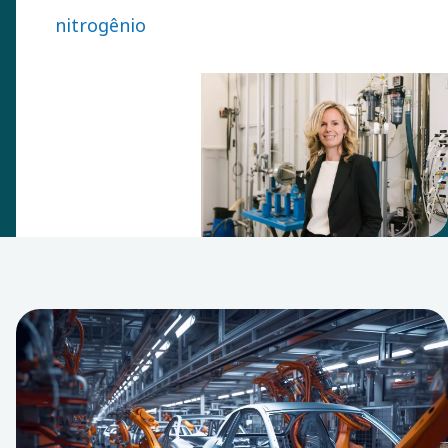
primeira
nitrogênio
equipe de
especialização
em filtragem
interna da
Atlas Copco
em 2007.
Desde então,
ela cresceu
para se
tornar um
centro de
P&D que
coloca a