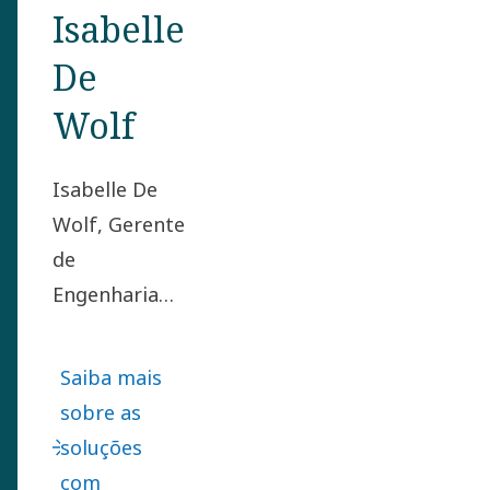
Isabelle
De
Wolf
Isabelle De
Wolf, Gerente
de
Engenharia
na divisão de
Soluções de
Saiba mais
Gás Médico,
sobre as
teve a missão
soluções
de criar a
com