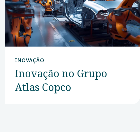
empresa na
vanguarda da
tecnologia de
filtragem e
separação.
INOVAÇÃO
Inovação no Grupo
Atlas Copco