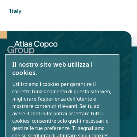
Italy
Atlas Copco (Schweiz) AG
Il nostro sito web utilizza i
cookies.
Gewerbestrasse 8
2557 Studen (Bern)
Utilizziamo i cookies per garantire il
corretto funzionamento di questo sito web,
+41 32 374 1402
migliorare l'esperienza dell'utente e
mostrare contenuti rilevanti. Sei tu ad
group.ch@atlascopco.com
avere il controllo: potrai accettare tutti i
cookies, consentire solo quelli necessari o
gestire le tue preferenze. Ti segnaliamo
che se sceglierai di abilitare solo i cookies