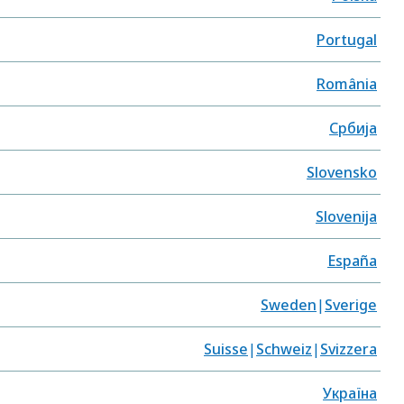
Portugal
România
Србија
Slovensko
Slovenija
España
Sweden
Sverige
Suisse
Schweiz
Svizzera
Україна