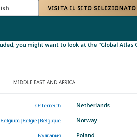
ish
VISITA IL SITO SELEZIONATO
 in Switzerland
ncluded, you might want to look at the "Global Atlas
MIDDLE EAST AND AFRICA
Netherlands
Österreich
Norway
Belgium
België
Belgique
Poland
България