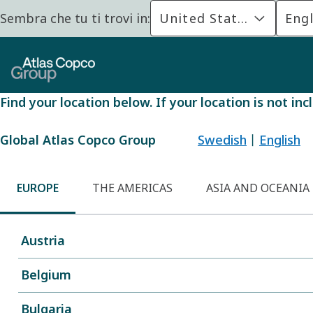
Sembra che tu ti trovi in:
United States
Engl
You are currently
Find your location below. If your location is not i
Global Atlas Copco Group
Swedish
丨
English
EUROPE
THE AMERICAS
ASIA AND OCEANIA
Austria
Belgium
Bulgaria