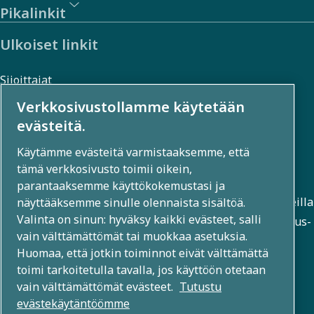
Pikalinkit
Ulkoiset linkit
Sijoittajat
Valokuva- ja videogalleria
Verkkosivustollamme käytetään
evästeitä.
Käytämme evästeitä varmistaaksemme, että
Tietoa meistä
tämä verkkosivusto toimii oikein,
parantaaksemme käyttökokemustasi ja
Atlas Copco Group kehittää innovatiivisia ratkaisuja useilla
näyttääksemme sinulle olennaista sisältöä.
Valinta on sinun: hyväksy kaikki evästeet, salli
liiketoiminta-alueilla, kuten paineilma-, tyhjiö-, teollisuus-
vain välttämättömät tai muokkaa asetuksia.
ja voimatekniikassa. Yli 80 brändin maailmanlaajuisen
Huomaa, että jotkin toiminnot eivät välttämättä
portfolion avulla mahdollistamme teknologian, joka
toimi tarkoitetulla tavalla, jos käyttöön otetaan
muuttaa tulevaisuutta.
vain välttämättömät evästeet.
Tutustu
evästekäytäntöömme