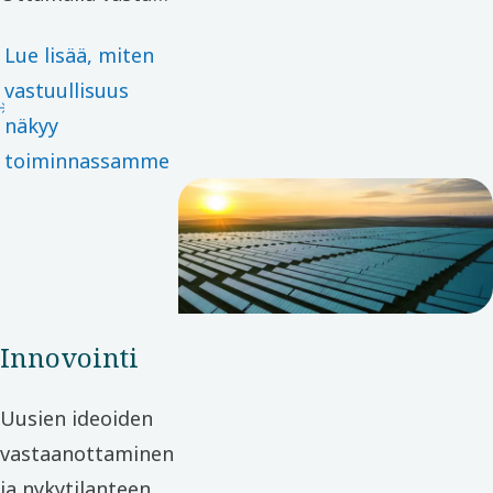
vaikutuksistamme
Lue lisää, miten
ja toimimalla
vastuullisuus
eettisesti
näkyy
liikesuhteissamme
toiminnassamme
luomme arvoa
sidosryhmillemme
ja yhteiskunnalle.
Innovointi
Uusien ideoiden
vastaanottaminen
ja nykytilanteen