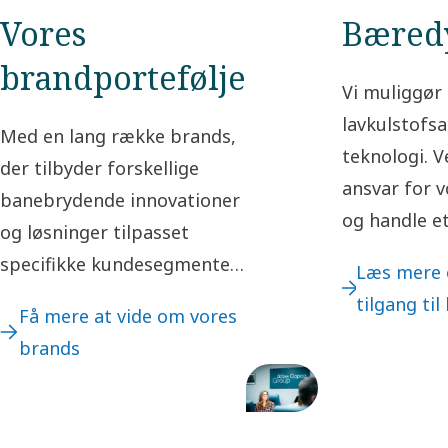
Vores
Bæred
brandportefølje
Vi muliggør 
lavkulstof
Med en lang række brands,
teknologi. V
der tilbyder forskellige
ansvar for v
banebrydende innovationer
og handle et
og løsninger tilpasset
forretnings
specifikke kundesegmenter,
Læs mere 
skaber vi væ
leverer vi maksimal værdi til
tilgang ti
Få mere at vide om vores
interessent
vores kunder.
brands
samfundet.