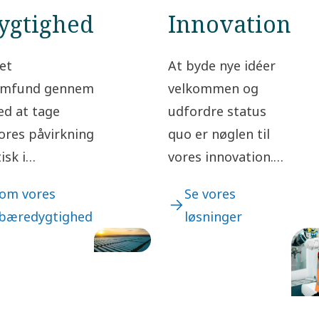
ygtighed
Innovation
et
At byde nye idéer
samfund gennem
velkommen og
ed at tage
udfordre status
ores påvirkning
quo er nøglen til
isk i
vores innovation.
relationer
Det fører til
om vores
Se vores
rdi for
løbende
l bæredygtighed
løsninger
er og
forbedringer – og
store fremskridt.