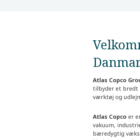
Velkomm
Danma
Atlas Copco Gr
tilbyder et bredt 
værktøj og udlejn
Atlas Copco
er e
vakuum, industri
bæredygtig vækst 