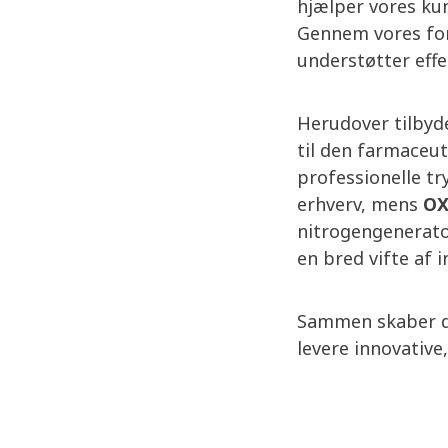
hjælper vores ku
Gennem vores for
understøtter effe
Herudover tilbyd
til den farmaceut
professionelle tr
erhverv, mens
O
nitrogengenerato
en bred vifte af i
Sammen skaber di
levere innovative