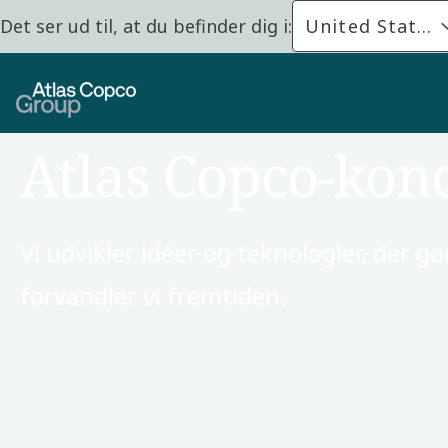
Det ser ud til, at du befinder dig i:
United States
Atlas Copco-kon
Vi udvikler idéer og teknologier, der 
forvandler vi fremtiden.