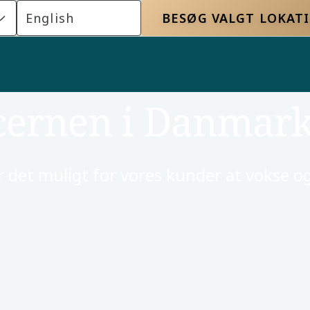
English
BESØG VALGT LOKAT
cernen i Danmar
gør det muligt for vores kunder at vokse