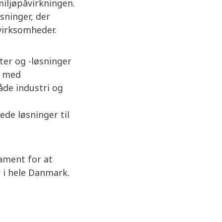
iljøpåvirkningen.
sninger, der
 virksomheder.
ter og -løsninger
r med
åde industri og
de løsninger til
ament for at
r i hele Danmark.