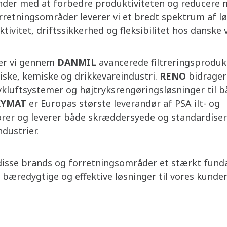
nder med at forbedre produktiviteten og reducere m
retningsområder leverer vi et bredt spektrum af lø
ktivitet, driftssikkerhed og fleksibilitet hos danske
er vi gennem
DANMIL
avancerede filtreringsproduk
iske, kemiske og drikkevareindustri.
RENO
bidrage
ykluftsystemer og højtryksrengøringsløsninger til b
XYMAT
er Europas største leverandør af PSA ilt- og
rer og leverer både skræddersyede og standardisere
ndustrier.
sse brands og forretningsområder et stærkt fund
, bæredygtige og effektive løsninger til vores kunde