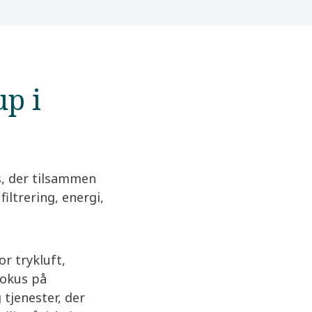
p i
s, der tilsammen
iltrering, energi,
r trykluft,
fokus på
tjenester, der