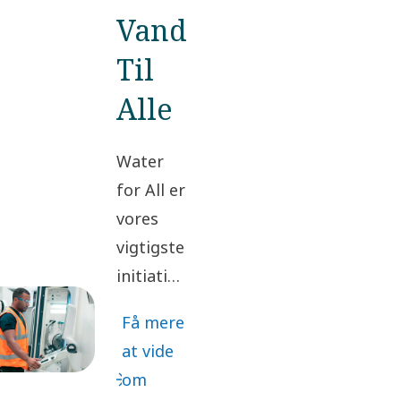
Vand
Til
Alle
Water
for All er
vores
vigtigste
initiativ
til
Få mere
engagement
at vide
i
om
lokalsamfundet,