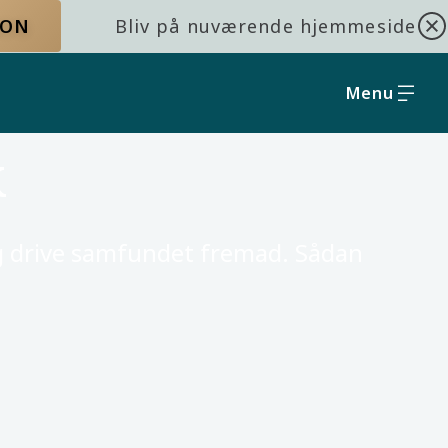
ION
Bliv på nuværende hjemmeside
Menu
k
 og drive samfundet fremad. Sådan