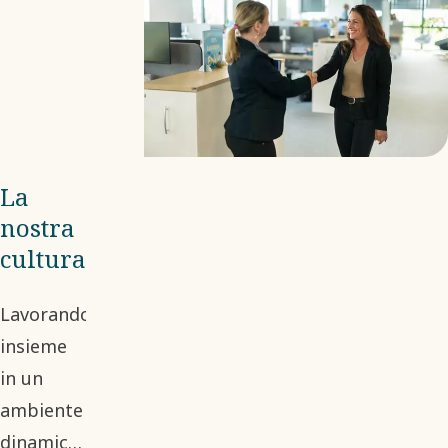
prossimo
impiego.
La
nostra
cultura
Lavorando
insieme
in un
ambiente
dinamico,