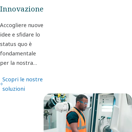
etico nei
Innovazione
rapporti
commerciali,
Accogliere nuove
creiamo valore
idee e sfidare lo
per i nostri
status quo è
stakeholder e
fondamentale
per tutta la
per la nostra
società.
innovazione.
Scopri le nostre
Questo porta al
soluzioni
perfezionamento
continuo e a
grandi passi in
avanti.