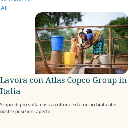
Group,
All
finanziata da
donazioni
volontarie dei
dipendenti
che vengono
raddoppiate
dall'azienda
stessa.
Lavora con Atlas Copco Group in
Italia
Scopri di più sulla nostra cultura e dai un'occhiata alle
nostre posizioni aperte.