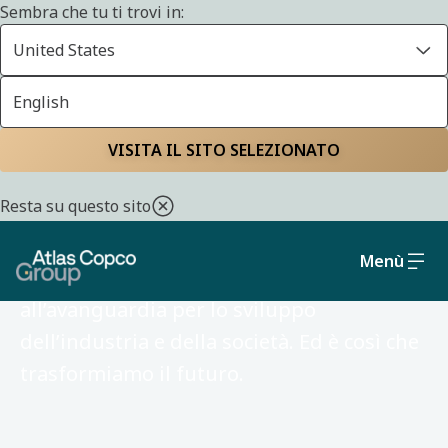
Sembra che tu ti trovi in:
United States
English
VISITA IL SITO SELEZIONATO
Atlas Copco Group in
Italia
Resta su questo sito
Menù
Sviluppiamo soluzioni e tecnologie
all’avanguardia per lo sviluppo
dell’industria e della società. Ed è così che
trasformiamo il futuro.