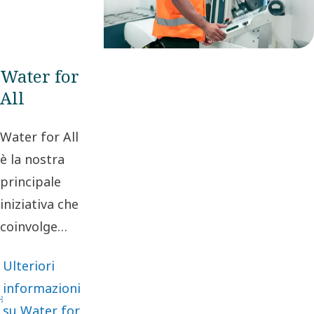
Water for
All
Water for All
è la nostra
principale
iniziativa che
coinvolge
tutta la
Ulteriori
comunità di
informazioni
Atlas Copco
su Water for