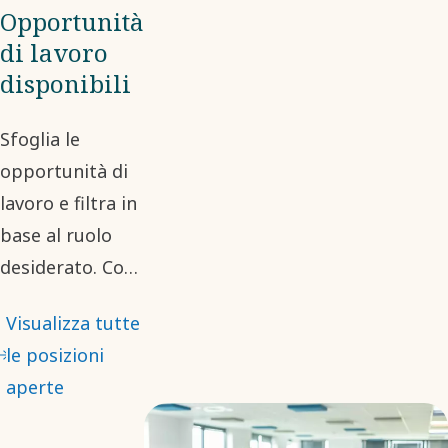
Opportunità
di lavoro
disponibili
Sfoglia le
opportunità di
lavoro e filtra in
base al ruolo
desiderato. Con
molte
Visualizza tutte
opportunità
le posizioni
disponibili, ci
aperte
auguriamo che
troverai il tuo