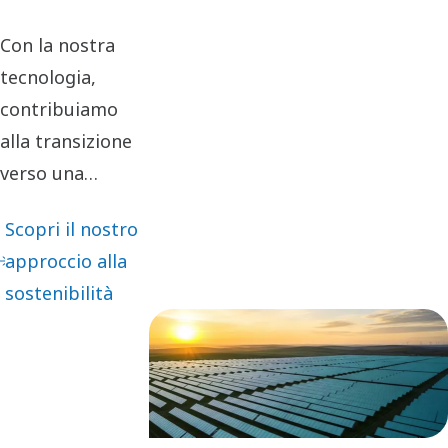
Con la nostra
tecnologia,
contribuiamo
alla transizione
verso una
società a basse
Scopri il nostro
emissioni di
approccio alla
carbonio.
sostenibilità
Assumendoci la
responsabilità
del nostro
impatto e
agendo in modo