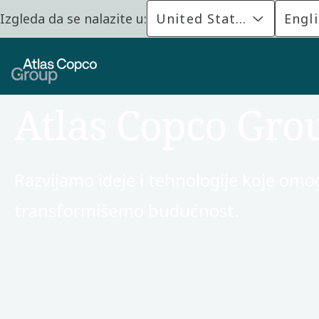
Izgleda da se nalazite u:
United States
Engl
Atlas Copco Grou
Razvijamo ideje i tehnologije koje om
transformišemo budućnost.