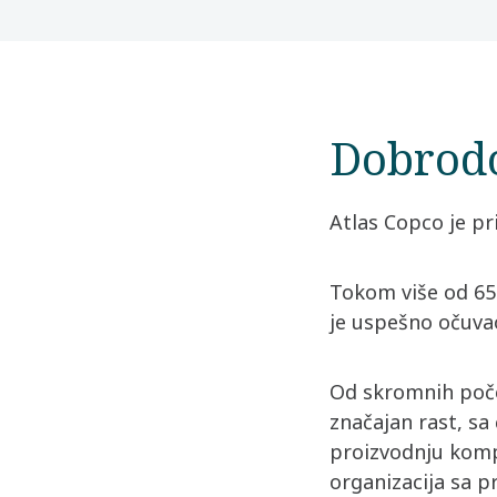
Dobrodo
Atlas Copco je pri
Tokom više od 65
je uspešno očuvao
Od skromnih poče
značajan rast, sa
proizvodnju komp
organizacija sa p