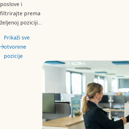
poslove i
filtrirajte prema
željenoj poziciji.
Sa mnogo
Prikaži sve
otvorenih
otvorene
prilika, nadamo
pozicije
se da ćete kod
nas pronaći svoj
sledeći korak u
karijeri.