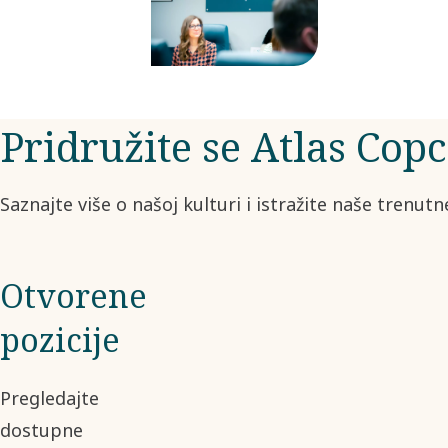
segmentima
vrednost za
kupaca, pružamo
zainteresov
maksimalnu
strane i dru
vrednost našim
Pridružite se Atlas Cop
kupcima.
Saznajte više o našoj kulturi i istražite naše trenutn
Otvorene
pozicije
Pregledajte
dostupne