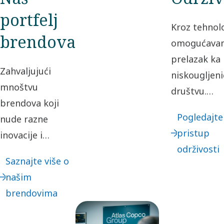
portfelj
Kroz tehnol
brendova
omogućava
prelazak ka
Zahvaljujući
niskougljen
mnoštvu
društvu.
brendova koji
Preuzimanj
Pogledajte
nude razne
odgovornost
pristup
inovacije i
naš uticaj i
održivosti
rešenja sa
postupanje
Saznajte više o
najsavremenijim
etički način 
našim
tehnologijama
poslovnim
brendovima
prilagođenim
odnosima,
određenim
kreiramo