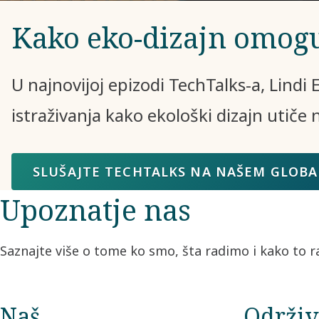
Kako eko-dizajn omog
U najnovijoj epizodi TechTalks-a, Lindi
istraživanja kako ekološki dizajn utiče
SLUŠAJTE TECHTALKS NA NAŠEM GLOB
Upoznatje nas
Saznajte više o tome ko smo, šta radimo i kako to 
Naš
Održiv