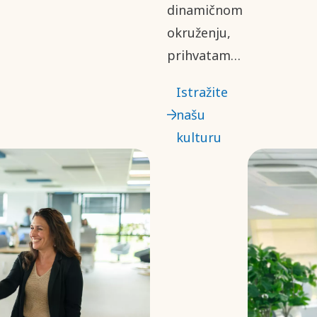
dinamičnom
okruženju,
prihvatamo
različite
Istražite
perspektive
našu
da bismo
kulturu
donosili
informisane
i
transparentne
odluke.