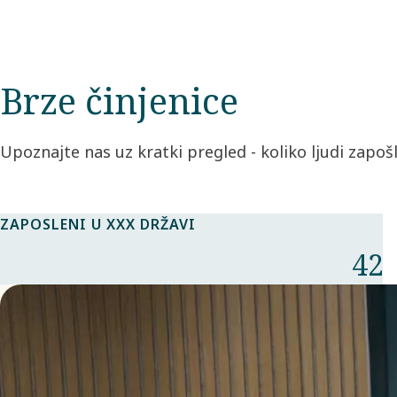
Brze činjenice
Upoznajte nas uz kratki pregled - koliko ljudi zapo
ZAPOSLENI U XXX DRŽAVI
42