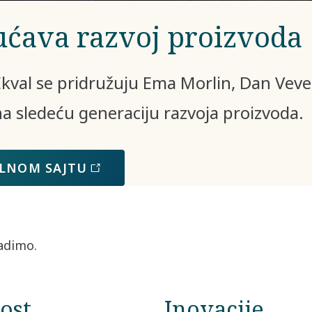
ućava razvoj proizvoda
 Ekval se pridružuju Ema Morlin, Dan Vever
 na sledeću generaciju razvoja proizvoda.
ALNOM SAJTU
radimo.
ost
Inovacije