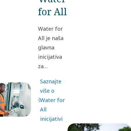
for All
Water for
All je naša
glavna
inicijativa
za
angažovanje
Saznajte
u zajednici
više o
finansirana
Water for
dobrovoljnim
All
donacijama
inicijativi
zaposlenih,