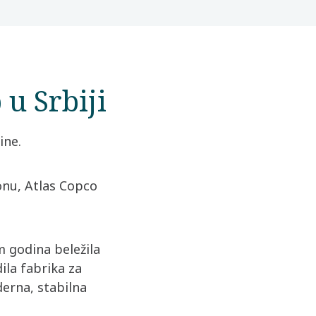
u Srbiji
ine.
onu, Atlas Copco
 godina beležila
ila fabrika za
erna, stabilna