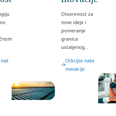
ogiju
Otvorenost za
mo
nove ideje i
pomeranje
ičnom
granica
ustaljenog
em
ključni su za
 naš
Otkrijte naše
i za
naše inovacije.
inovacije
To vodi ka
m na
kontinuiranim
u
unapređenjima -
ali i ka velikim
iskoracima.