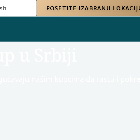
ish
POSETITE IZABRANU LOKACIJ
p u Srbiji
ogućavaju našim kupcima da rastu i pokr