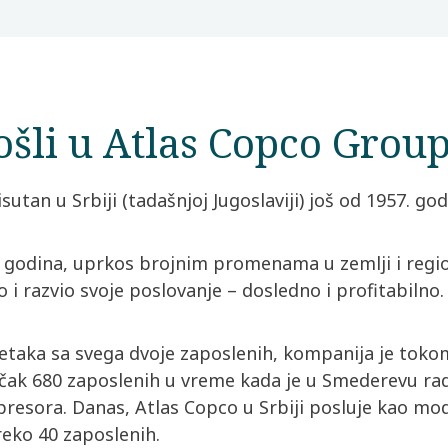
šli u Atlas Copco Group 
sutan u Srbiji (tadašnjoj Jugoslaviji) još od 1957. god
 godina, uprkos brojnim promenama u zemlji i regi
 i razvio svoje poslovanje – dosledno i profitabilno.
taka sa svega dvoje zaposlenih, kompanija je tokom
 čak 680 zaposlenih u vreme kada je u Smederevu rad
resora. Danas, Atlas Copco u Srbiji posluje kao mod
reko 40 zaposlenih.