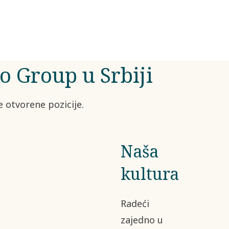
ane
štvo.
co Group u Srbiji
e otvorene pozicije.
Naša
kultura
Radeći
zajedno u