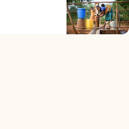
koje
kompanija
udvostručuje.