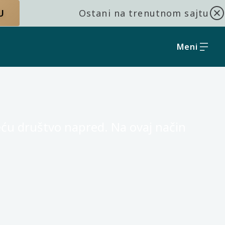
U
Ostani na trenutnom sajtu
Meni
eću društvo napred. Na ovaj način