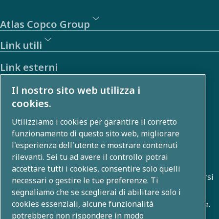
Atlas Copco Group
Link utili
Link esterni
Il nostro sito web utilizza i
Investitori
cookies.
Galleria foto e video
Utilizziamo i cookies per garantire il corretto
funzionamento di questo sito web, migliorare
l'esperienza dell'utente e mostrare contenuti
Chi siamo
rilevanti. Sei tu ad avere il controllo: potrai
accettare tutti i cookies, consentire solo quelli
Atlas Copco Group sviluppa soluzioni innovative in diversi
necessari o gestire le tue preferenze. Ti
ambiti, tra cui compressione dell'aria, tecnologie per il
segnaliamo che se sceglierai di abilitare solo i
cookies essenziali, alcune funzionalità
vuoto, applicazioni industriali e sistemi di alimentazione.
potrebbero non rispondere in modo
Con un portafoglio globale di oltre 80 brand, offriamo la