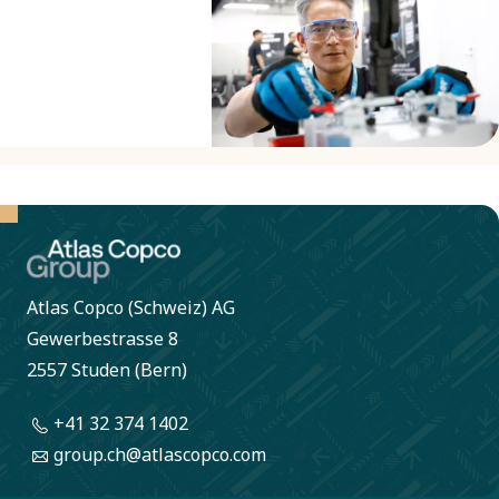
applicare
e
sistematicamente
socialmente
i principi di
responsabile.
circolarità
nello sviluppo
dei nostri
prodotti,
coprendo
Atlas Copco (Schweiz) AG
tutti i
Gewerbestrasse 8
prodotti
2557 Studen (Bern)
entro il 2027.
+41 32 374 1402
group.ch@atlascopco.com