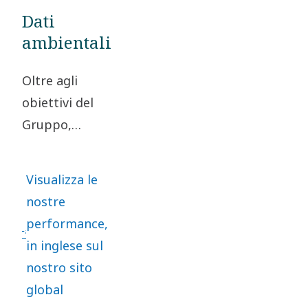
Dati
ambientali
Oltre agli
obiettivi del
Gruppo,
misuriamo e
riportiamo
Visualizza le
diversi
nostre
indicatori di
performance,
performance
in inglese sul
aggiuntivi come
nostro sito
le emissioni di
global
gas serra, i