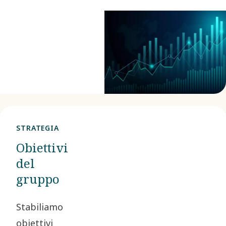
rifiuti, l'acqua e
l'energia.
Questa pagina
elenca i dati più
recenti.
STRATEGIA
Obiettivi
del
gruppo
Stabiliamo
obiettivi