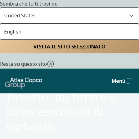
Sembra che tu ti trovi in:
United States
English
Home
Sostenibilità
Ambiente
VISITA IL SITO SELEZIONATO
Resta su questo sito
Menù
AMBIENTE
Favorire un futuro a
basse emissioni di
carbonio