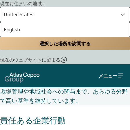
現在お住まいの地域：
United States
English
持続可能性（サステナビリティ）
ホーム
持続可能性（サステナビリティ）
ソーシャルとガバナンス
選択した場所を訪問する
現在のウェブサイトに留まる
私たちは、社会と環境にプラスの影響を与えなが
ら、倫理的かつ持続可能な方法での事業運営に取
メニュー
り組んでいます。私たちは、人権や労働慣行から
環境管理や地域社会への関与まで、あらゆる分野
で高い基準を維持しています。
責任ある企業行動