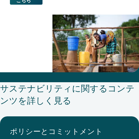
こちら
す
る
た
め
に
外
部
シ
サステナビリティに関するコンテ
ス
テ
ンツを詳しく見る
ム
を
使
ポリシーとコミットメント
用