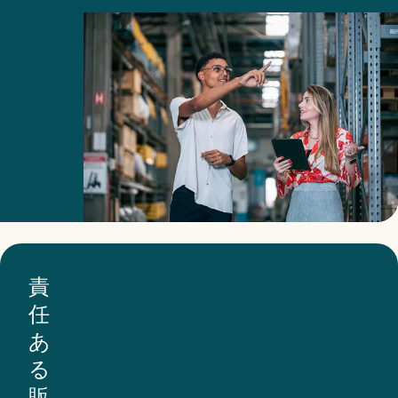
に、
価
ビ
値
ジ
観
ネ
を
ス
共
パ
有
ー
で
ト
き
ナ
る
ー
よ
責
基
う
任
準
に、
あ
に
リ
る
署
ス
販