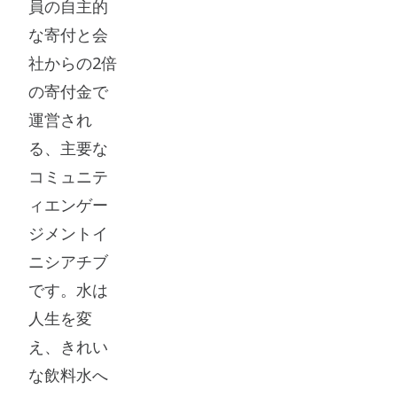
員の自主的
象
ト
リ
な寄付と会
物
ナ
ス
社からの2倍
質
ー
ク
の寄付金で
の
基
に
運営され
厳
準
取
る、主要な
格
に
り
コミュニテ
な
署
組
ィエンゲー
リ
名
ん
ジメントイ
ス
す
で
ニシアチブ
ト
る
い
です。水は
も
必
ま
人生を変
維
要
す。
え、きれい
持
が
ま
な飲料水へ
し
あ
た、