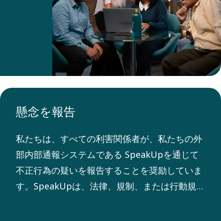
は、
従業
員と
ビジ
ネス
パー
トナ
懸念を報告
ーに
必須
私たちは、すべての利害関係者が、私たちの外
のト
部内部通報システムである SpeakUpを通じて
レー
不正行為の疑いを報告することを奨励していま
ニン
す。SpeakUpは、法律、規制、または行動規範
グと
に違反する可能性のある行動や行動を匿名で報
コン
告することを可能にします。