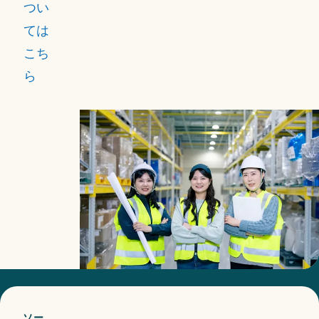
つい
るこ
ては
と
こち
は、
ら
私た
ちに
とっ
て重
要で
す。
私た
ち
は、
安全
パフ
ソー