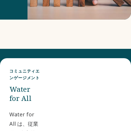
ま
守
て、
す。
を
体
ま
確
系
た、
認
的
禁
す
な
止
る
ア
物
た
プ
質
め、
コミュニティエ
ロ
ンゲージメント
お
ビ
ー
Water
よ
ジ
チ
for All
び
ネ
を
申
ス
通
Water for
告
パ
じ
All は、従業
対
ー
て