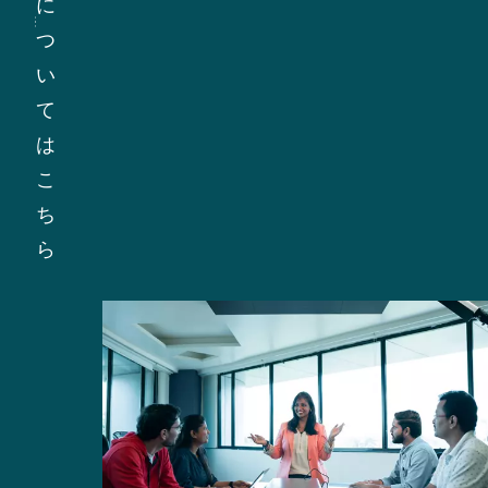
に
的
て
易
つ
な
い
規
い
ア
ま
制
て
プ
す。
を
は
ロ
こ
遵
こ
ー
れ
守
ち
チ
に
し、
ら
は、
は、
事
リ
リ
業
ス
ス
慣
ク
ク
行
の
評
が
管
価
グ
理
の
ロ