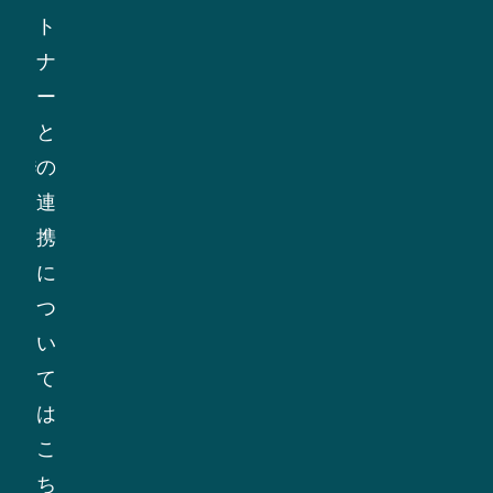
す
組
ト
る
み
ナ
ビ
の
ー
ジ
遵
と
ネ
守、
の
ス
お
連
パ
よ
携
ー
び
に
ト
ビ
つ
ナ
ジ
い
ー
ネ
て
と
ス
は
協
パ
こ
力
ー
ち