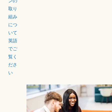
ンの
が従
取り
業員
組み
にプ
につ
ラス
いて
の影
英語
響を
でご
与
覧く
え、
ださ
従業
い
員の
エン
ゲー
ジメ
ント