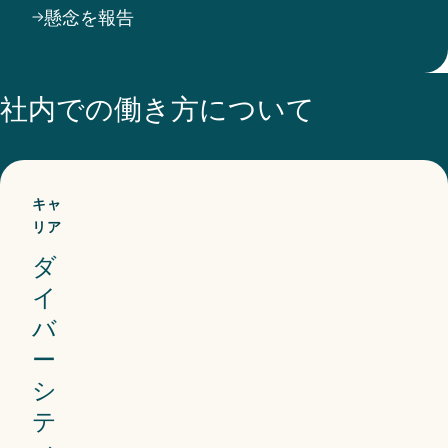
懸念を報告
プラ
イア
ンス
社内での働き方について
を提
供
し、
キャ
世界
リア
中で
ダ
適用
イ
され
バ
てい
ー
ま
シ
す。
テ
行動