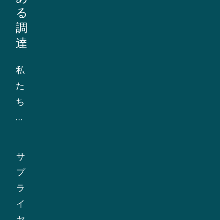
な
す
る
ビ
る
調
ジ
こ
達
ネ
と
ス
私
を
パ
た
保
ー
ち
証
ト
は、
す
ナ
サ
る
ー
プ
こ
サ
に、
ラ
と
プ
当
イ
が
ラ
社
ヤ
含
イ
の
ー
ま
ヤ