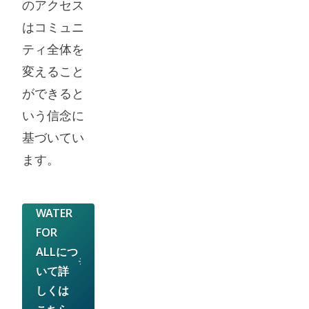
のアクセス
て
り
リ
はコミュニ
い
ま
ス
ティ全体を
ま
す。
ク
変えること
す。
監
ができると
視
いう信念に
と
基づいてい
リ
ます。
ス
ク
WATER
軽
FOR
減
ALLにつ
を
いて詳
支
しくは
援