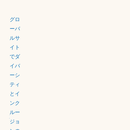
バー
を通
シテ
じて
グロ
ィ
報告
ーバ
（多
する
ルサ
様
こと
イト
性）
がで
でダ
とイ
きま
イバ
ンク
す。
ーシ
ルー
ティ
ジョ
とイ
ン
ンク
（包
ルー
括
ジョ
性）