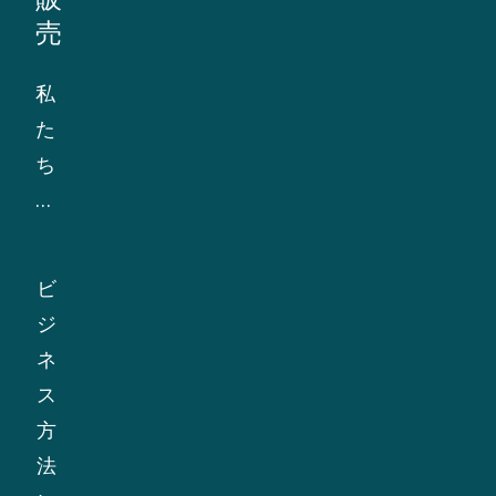
名
ク
売
す
に
る
基
私
こ
づ
た
と
く
ち
を
ア
は
求
プ
国
め
ロ
際
ビ
て
ー
制
ジ
い
チ
裁
ネ
ま
を
お
ス
す。
採
よ
方
協
用
び
法
力
し
貿