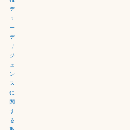
ー
続的
デ
チ
な改
ュ
ェ
善の
ー
ー
文化
デ
ン
を促
リ
全
進し
ジ
体
ま
ェ
で
す。
ン
高
ス
い
に
ビ
関
ジ
す
ネ
る
ス
取