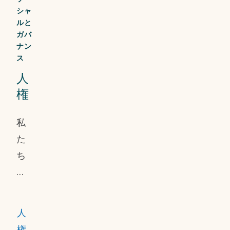
シャ
ォー
ルと
マン
ガバ
スを
ナン
ス
定期
人
的に
権
監視
し、
私
報告
た
する
ち
こと
は、
で、
バ
安全
リ
意識
人
ュ
と継
権