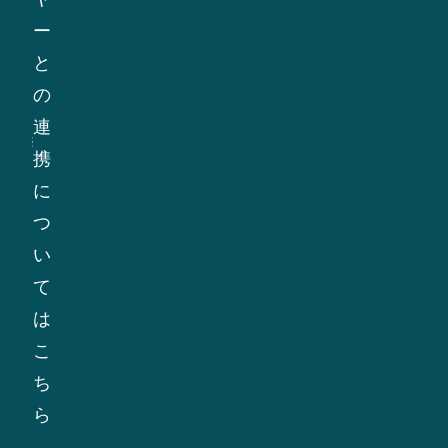
行
が
れ
ー
動
持
ま
と
規
続
す。
の
範
可
連
の
能
携
遵
性、
に
守
倫
つ
を
理、
い
確
人
て
認
権
は
す
に
こ
る
関
ち
た
す
ら
め
る