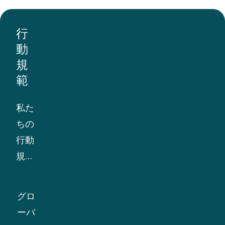
行
動
規
範
私た
ちの
行動
規範
は、
倫理
グロ
的な
ーバ
事業