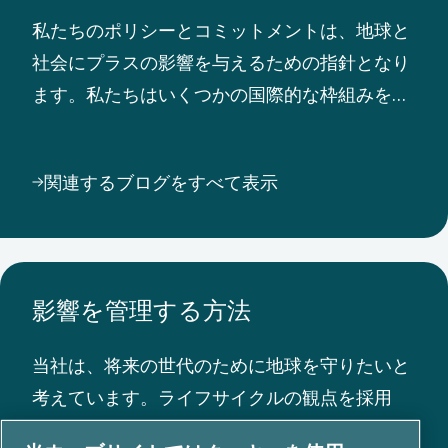
し
私たちのポリシーとコミットメントは、地球と
て
社会にプラスの影響を与えるための指針となり
い
ます。私たちはいくつかの国際的な枠組みを支
ま
持し、厳格な報告原則を遵守し、国連の持続可
す。
能な開発目標に取り組んでいます。
関連するブログをすべて表示
影響を管理する方法
当社は、将来の世代のために地球を守りたいと
考えています。ライフサイクルの観点を採用
し、バリューチェーン全体で資源効率を優先す