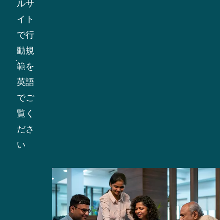
ルサ
慣行
イト
を促
で行
進
動規
し、
範を
すべ
英語
ての
でご
活動
覧く
の中
ださ
核を
い
なし
てい
ま
す。
これ