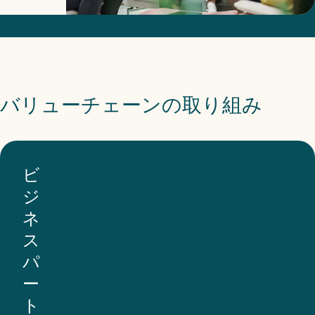
に
取
り
組
バリューチェーンの取り組み
ん
で
い
ま
ビ
す。
ジ
こ
ネ
れ
ス
に
パ
は、
ー
ト
デ