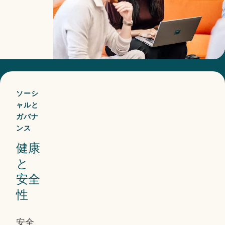
を強
化す
ると
同時
に、
イノ
ソーシ
ベー
ャルと
ガバナ
ショ
ンス
ンと
健康
より
と
良い
安全
意思
性
決定
に貢
安全