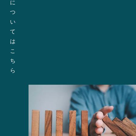
に
め
通
的
つ
の
業
に
い
措
者
重
て
置
は、
要
は
を
私
な
こ
講
た
ト
ち
じ
ち
ピ
ら
る
の
ッ
こ
行
ク
と
動
に
が
規
焦
含
範
点
ま
の
を
れ
遵
当