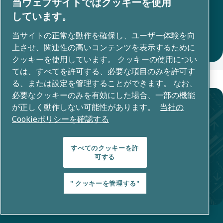
当ウェブサイトではクッキーを使用
ることで、気候変動の差し迫った課題に取り組
しています。
んでいます。
関連するブログをすべて表示
当サイトの正常な動作を確保し、ユーザー体験を向
上させ、関連性の高いコンテンツを表示するために
クッキーを使用しています。 クッキーの使用につい
ては、すべてを許可する、必要な項目のみを許可す
る、または設定を管理することができます。 なお、
必要なクッキーのみを有効にした場合、一部の機能
が正しく動作しない可能性があります。
当社の
Cookieポリシーを確認する
〒105-0011 東京都港区芝公園1-1-1
住友不動産御成門タワー8F
すべてのクッキーを許
可する
81 (0)3 6809 1739
" クッキーを管理する"
Fax: +81 (0)3 6809 1743