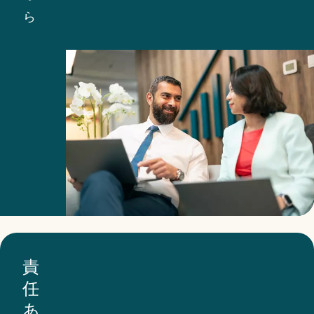
し
ト
ら
て
ナ
い
ー
ま
が
す。
当
当
社
社
の
は、
行
す
動
べ
規
て
範
の
を
責
重
遵
任
要
守
あ