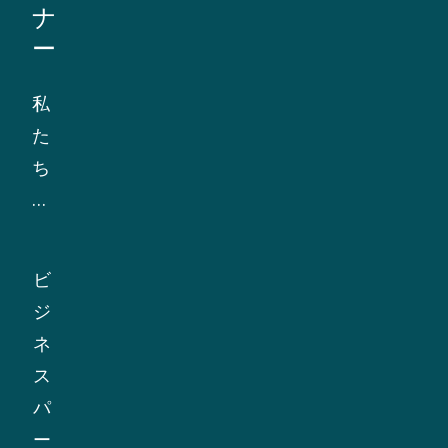
ナ
ュ
ー
ー
デ
私
リ
た
ジ
ち
ェ
は、
ン
倫
ス
理
と
ビ
基
国
ジ
準
際
ネ
を
的
ス
共
な
パ
有
枠
ー