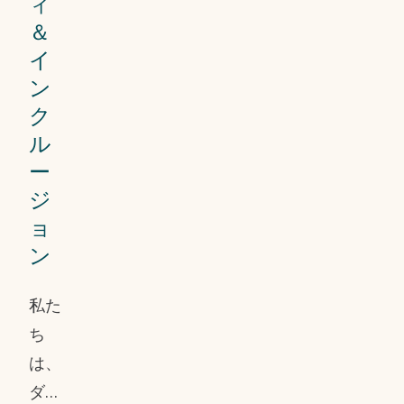
ィ
規範
＆
の違
イ
反の
ン
疑い
ク
があ
ル
る場
ー
合
ジ
は、
ョ
ン
外部
シス
私た
テム
ち
であ
は、
る
ダイ
SpeakUp