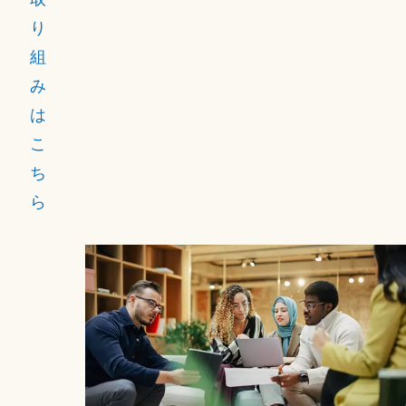
倫
り
理
組
と
み
人
は
権
こ
基
ち
準
ら
を
維
持
す
る
こ
と