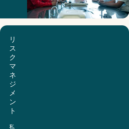
と
た
ー
持
め
バ
続
の
ル
可
外
な
リ
能
部
非
ス
性
シ
拡
ク
の
ス
散
マ
促
テ
条
ネ
進
ム
約
ジ
に
を
に
メ
役
使
準
ン
立
用
拠
ト
ち
し、
し
ま
責
て
私