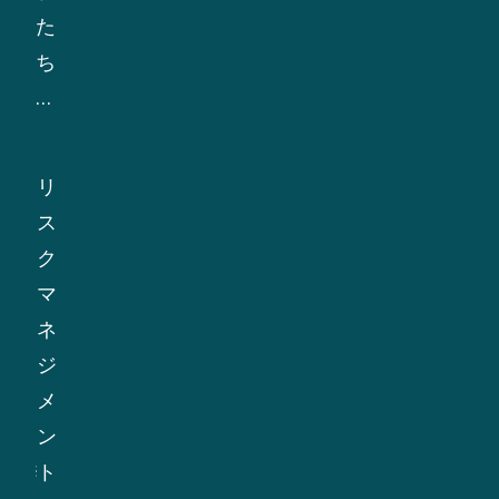
す。
任
い
た
あ
る
ち
る
こ
は、
鉱
と
リ
物
を
ス
リ
の
確
ク
ス
調
認
の
ク
達
し
高
マ
を
ま
い
ネ
確
す。
市
ジ
保
重
場
メ
す
要
と
ン
る
な
戦
ト
た
流
略