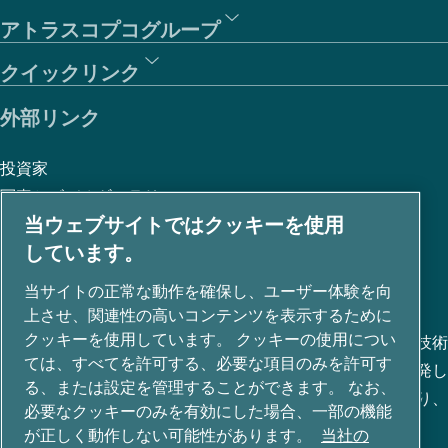
アトラスコプコグループ
クイックリンク
外部リンク
投資家
写真とビデオギャラリー
当ウェブサイトではクッキーを使用
しています。
私たちについて
当サイトの正常な動作を確保し、ユーザー体験を向
上させ、関連性の高いコンテンツを表示するために
クッキーを使用しています。 クッキーの使用につい
アトラスコプコグループは、圧縮空気、真空、産業、電力技術
ては、すべてを許可する、必要な項目のみを許可す
など、さまざまな事業分野で革新的なソリューションを開発し
る、または設定を管理することができます。 なお、
ています。80+ ブランドのグローバルポートフォリオにより、
必要なクッキーのみを有効にした場合、一部の機能
未来を変革するテクノロジーを可能にします。
が正しく動作しない可能性があります。
当社の