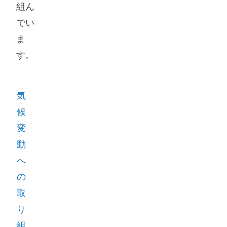
組ん
でい
ま
す。
気
候
変
動
へ
の
取
り
組