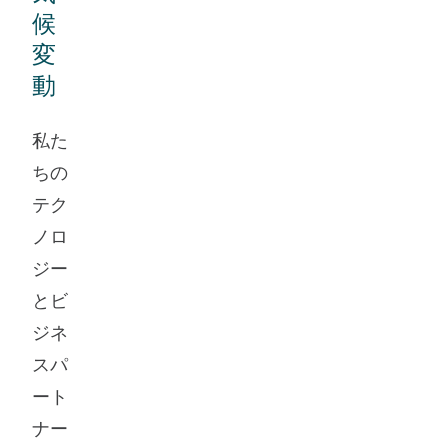
候
変
動
私た
ちの
テク
ノロ
ジー
とビ
ジネ
スパ
ート
ナー