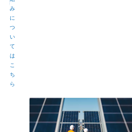
み
に
つ
い
て
は
こ
ち
ら