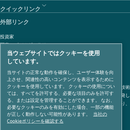
クイックリンク
外部リンク
投資家
写真とビデオギャラリー
当ウェブサイトではクッキーを使用
しています。
私たちについて
当サイトの正常な動作を確保し、ユーザー体験を向
上させ、関連性の高いコンテンツを表示するために
クッキーを使用しています。 クッキーの使用につい
アトラスコプコグループは、圧縮空気、真空、産業、電力技術
ては、すべてを許可する、必要な項目のみを許可す
など、さまざまな事業分野で革新的なソリューションを開発し
る、または設定を管理することができます。 なお、
ています。80+ ブランドのグローバルポートフォリオにより、
必要なクッキーのみを有効にした場合、一部の機能
未来を変革するテクノロジーを可能にします。
が正しく動作しない可能性があります。
当社の
Cookieポリシーを確認する