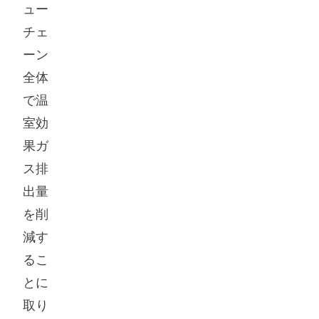
ュー
チェ
ーン
全体
で温
室効
果ガ
ス排
出量
を削
減す
るこ
とに
取り