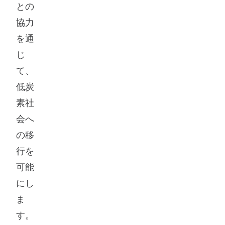
との
協力
を通
じ
て、
低炭
素社
会へ
の移
行を
可能
にし
ま
す。