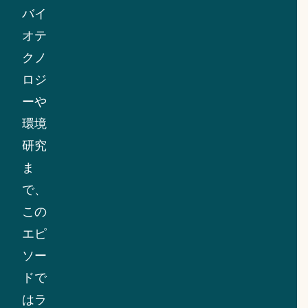
バイ
オテ
クノ
ロジ
ーや
環境
研究
ま
で、
この
エピ
ソー
ドで
はラ