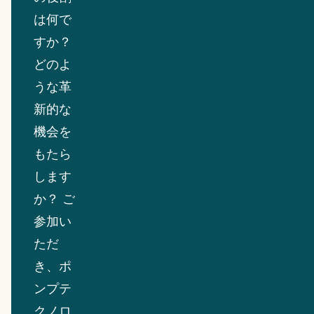
は何で
すか？
どのよ
うな革
新的な
機会を
もたら
します
か？ ご
参加い
ただ
き、ポ
ンプテ
クノロ