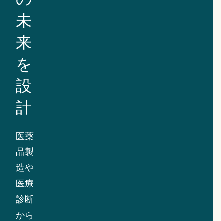
未
来
を
設
計
医薬
品製
造や
医療
診断
から