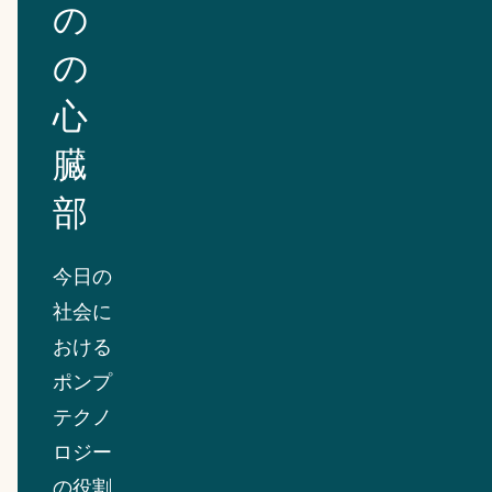
の
の
心
臓
部
今日の
社会に
おける
ポンプ
テクノ
ロジー
の役割