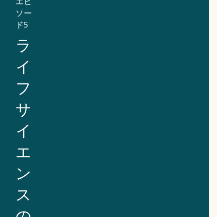
エピ
ソー
ド5
ラ
イ
フ
サ
イ
エ
ン
ス
の