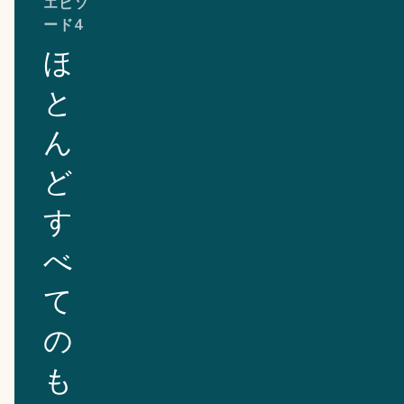
エピソ
ード4
ほ
と
ん
ど
す
べ
て
の
も