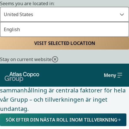
Seems you are located in:
United States
English
YRKESOMRÅDEN
VISIT SELECTED LOCATION
Start
Karriär
Vardagen på Atlas Copco Group
Yrkesområden
Tillverkning med
livslångt lärande
Stay on current website
Meny
Verksamhetsoptimering och team med stark
sammanhållning är centrala faktorer för hela
vår Grupp – och tillverkningen är inget
undantag. ​
SÖK EFTER DIN NÄSTA ROLL INOM TILLVERKNING