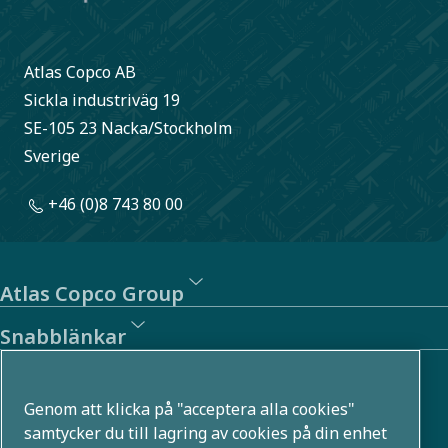
Atlas Copco AB
Sickla industriväg 19
SE-105 23 Nacka/Stockholm
Sverige
+46 (0)8 743 80 00
Atlas Copco Group
Snabblänkar
Om oss
Genom att klicka på "acceptera alla cookies"
Atlas Copco Group utvecklar innovativa lösningar i flera
samtycker du till lagring av cookies på din enhet