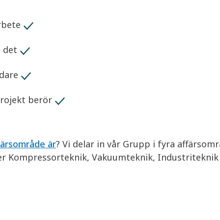
rbete
a det
edare
projekt berör
färsområde är
? Vi delar in vår Grupp i fyra affärso
ter Kompressorteknik, Vakuumteknik, Industriteknik