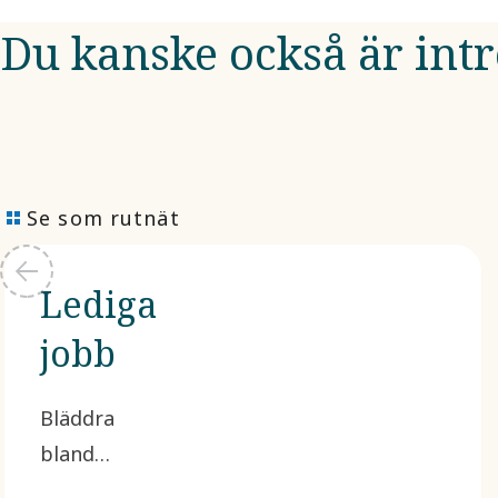
Du kanske också är int
Se som rutnät
Lediga
jobb
Bläddra
bland
lediga jobb