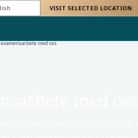
lish
VISIT SELECTED LOCATION
tt examensarbete med oss
ensarbete med oss
ori och praktik inom Atlas Copco Group. 
ch ett starkt engagemang för att utveckla