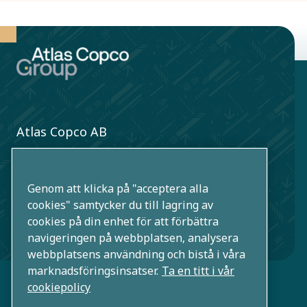
Atlas Copco AB
Sickla industriväg 19
SE-105 23 Nacka/Stockholm
Genom att klicka på "acceptera alla
Sverige
cookies" samtycker du till lagring av
cookies på din enhet för att förbättra
+46 (0)8 743 80 00
navigeringen på webbplatsen, analysera
webbplatsens användning och bistå i våra
marknadsföringsinsatser.
Ta en titt i vår
cookiepolicy