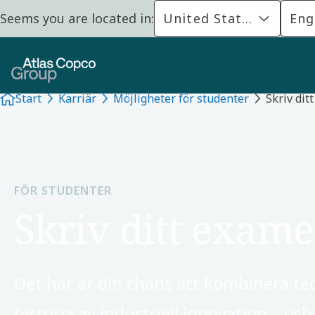
Seems you are located in:
United States
Eng
Start
Karriär
Möjligheter för studenter
Skriv di
FÖR STUDENTER
Skriv ditt exam
Det här är din chans att kombinera te
historia av industriell innovation – o