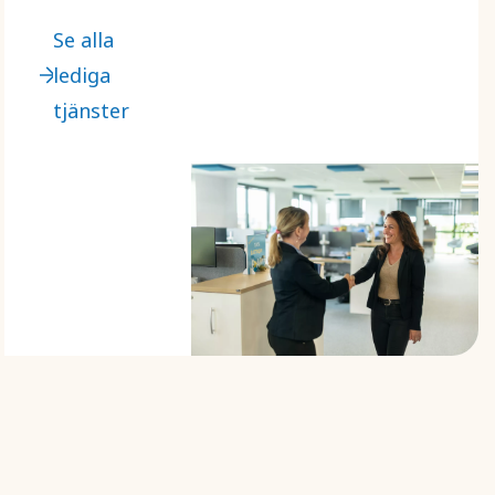
och filtrera
Se alla
efter din
lediga
plats och
tjänster
önskade
roll.