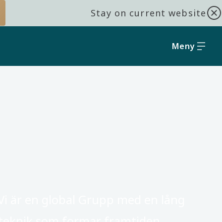
Stay on current website
Meny
Vi är en global Grupp med en lång
 teknik som formar framtiden. ​