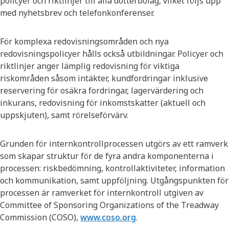
policyer och riktlinjer till alla dotterbolag, vilket följs upp
med nyhetsbrev och telefonkonferenser.
För komplexa redovisningsområden och nya
redovisningspolicyer hålls också utbildningar. Policyer och
riktlinjer anger lämplig redovisning för viktiga
riskområden såsom intäkter, kundfordringar inklusive
reservering för osäkra fordringar, lagervärdering och
inkurans, redovisning för inkomstskatter (aktuell och
uppskjuten), samt rörelseförvärv.
Grunden för internkontrollprocessen utgörs av ett ramverk
som skapar struktur för de fyra andra komponenterna i
processen: riskbedömning, kontrollaktiviteter, information
och kommunikation, samt uppföljning. Utgångspunkten för
processen är ramverket för internkontroll utgiven av
Committee of Sponsoring Organizations of the Treadway
Commission (COSO),
www.coso.org
.