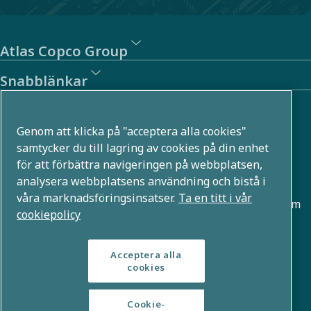
Atlas Copco Group
Snabblänkar
Om oss
Genom att klicka på "acceptera alla cookies"
Atlas Copco Group utvecklar innovativa lösningar i flera
samtycker du till lagring av cookies på din enhet
för att förbättra navigeringen på webbplatsen,
affärsområden, till exempel inom tryckluft, vakuum,
analysera webbplatsens användning och bistå i
industri- och energiteknik. Med en global portfölj som
våra marknadsföringsinsatser.
Ta en titt i vår
rymmer över 80 varumärken möjliggör vi teknologier som
cookiepolicy
formar framtiden.
Acceptera alla
cookies
Cookie-