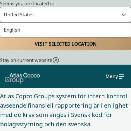
Seems you are located in:
United States
English
BOLAGSSTYRNING
VISIT SELECTED LOCATION
Start
Investerare
Bolagsstyrning
Revision, finansiell
rapportering och
Stay on current website
hållbarhetsrapportering
Meny
Atlas Copco Groups system för intern kontroll
avseende finansiell rapportering är i enlighet
med de krav som anges i Svensk kod för
bolagsstyrning och den svenska