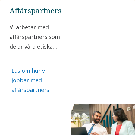
Affärspartners
Vi arbetar med
affärspartners som
delar våra etiska
värderingar. Vi
begär att alla
Läs om hur vi
betydande
jobbar med
affärspartners
affärspartners
signerar ett
kriteriedokument
som bekräftelse på
att de åtar sig att
följa vår