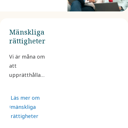
uppförandekod.
Genom samarbete
kan vi bättre
Mänskliga
hantera risker och
rättigheter
främja hållbarhet.
Vi är måna om
att
upprätthålla
en god
affärsetik och
Läs mer om
respektera
mänskliga
mänskliga
rättigheter
rättigheter