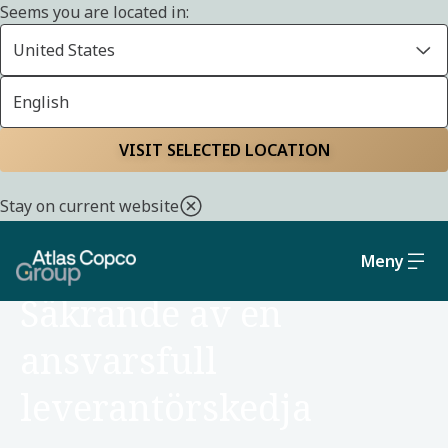
Seems you are located in:
United States
English
Start
Hållbarhet
Socialt ansvar och styrning
VISIT SELECTED LOCATION
Stay on current website
Meny
SOCIALT ANSVAR OCH STYRNING
Säkrande av en
ansvarsfull
leverantörskedja