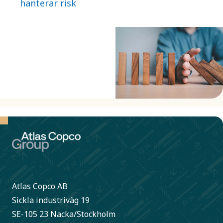
hanterar risk
betydelse. Vi
nyttjar externa
system för att
underlätta vår
riskbevakning och
riskhantering.
Atlas Copco AB
Sickla industriväg 19
SE-105 23 Nacka/Stockholm