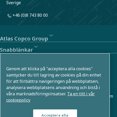
Sverige
+46 (0)8 743 80 00
Atlas Copco Group
Snabblänkar
Om oss
Genom att klicka på "acceptera alla cookies"
Atlas Copco Group utvecklar innovativa lösningar i flera
samtycker du till lagring av cookies på din enhet
för att förbättra navigeringen på webbplatsen,
affärsområden, till exempel inom tryckluft, vakuum,
analysera webbplatsens användning och bistå i
industri- och energiteknik. Med en global portfölj som
våra marknadsföringsinsatser.
Ta en titt i vår
rymmer över 80 varumärken möjliggör vi teknologier som
cookiepolicy
formar framtiden.
Acceptera alla