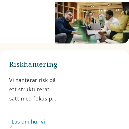
genom hela
vår
värdekedja.
Detta
inkluderar due
diligence och
efterlevnad av
Riskhantering
internationella
ramverk och
Vi hanterar risk på
att säkerställa
ett strukturerat
att våra
sätt med fokus på
affärspartners
högriskmarknader
följer vår
och frågor av
Läs om hur vi
uppförandekod.
strategisk