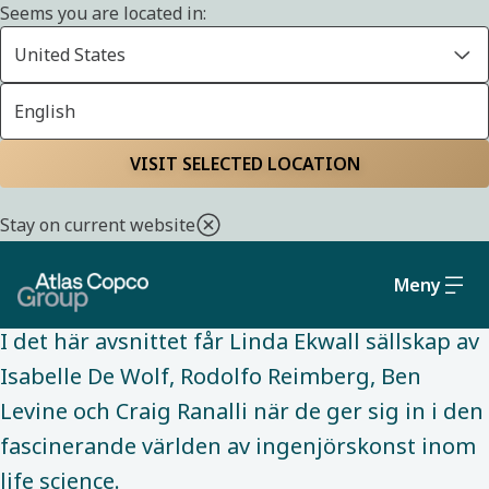
Seems you are located in:
United States
English
TECHTALKS
Start
Innovation
TechTalks podcast
Precision i världsklass:
VISIT SELECTED LOCATION
Formar framtidens life
Stay on current website
science
Meny
I det här avsnittet får Linda Ekwall sällskap av
Isabelle De Wolf, Rodolfo Reimberg, Ben
Levine och Craig Ranalli när de ger sig in i den
fascinerande världen av ingenjörskonst inom
life science.