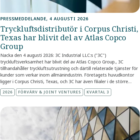
PRESSMEDDELANDE, 4 AUGUSTI 2026
Tryckluftsdistributör i Corpus Christi,
Texas har blivit del av Atlas Copco
Group
Nacka den 4 augusti 2026: 3C Industrial LLC:s ("3C")
tryckluftsverksamhet har blivit del av Atlas Copco Group.
,
3C
tillhandahåller tryckluftsutrustning och därtill relaterade tjänster för
kunder som verkar inom allmänindustrin. Företagets huvudkontor
ligger i Corpus Christi, Texas, och 3C har även filialer i de större
tätorterna i Texas; Houston, Fort Worth, San Antonio och Austin.
2026
FÖRVÄRV & JOINT VENTURES
KVARTAL 3
3C har 26 anställda medarbetare. "Vi är glada att välkomna 3C till
Gruppen och noterar att detta ytterligare utökar vår närvaro och
kundkontakt i Texas till förmån för våra nuvarande och framtida
kunder," sade Philippe Ernens, affärsområdeschef för
Kompressorteknik. Köpeskillingen offentliggörs inte. Under 2025
hade företaget en omsättning på cirka 108 MSEK* (11 MUSD). 3C
blir en del av servicedivisionen inom affärsområdet