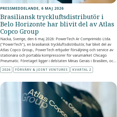
vakuumlösningar, energilösningar, avvattnings- och industriella
pumpar, industriella verktyg samt monterings- och visionslösningar.
PRESSMEDDELANDE, 6 MAJ 2026
År 2025 hade koncernen intäkter på Mdr SEK 168, och cirka 56 000
Brasiliansk tryckluftsdistributör i
anställda vid årets slut. www.atlascopcogroup.com
,
Nacka, Sverige,
Belo Horizonte har blivit del av Atlas
2 juli 2026: LusoAr, en portugisisk tryckluftsdistributör, har blivit del
av Atlas Copco Group.
Copco Group
Nacka, Sverige, den 6 maj 2026: PowerTech Ar Comprimido Ltda.
("PowerTech"), en brasiliansk tryckluftsdistributör, har blivit del av
Atlas Copco Group.
,
PowerTech erbjuder försäljning och service av
stationära och portabla kompressorer för varumärket Chicago
Pneumatic. Företaget ligger i delstaten Minas Gerais i Brasilien, och
dess kunder är främst verksamma inom allmän industri och
2026
FÖRVÄRV & JOINT VENTURES
KVARTAL 2
gruvdrift. Företaget har 26 anställda som följer med till Atlas Copco
Group som en del av förvärvet. "Vi är glada att välkomna
PowerTech till gruppen. Med detta tillägg kommer vi att utöka
service- och försäljningsnärvaron i Minas Gerais-regionen", sade
Philippe Ernens, affärsområdeschef för Kompressorteknik.
Köpeskillingen offentliggörs inte. Företaget har blivit en del av
servicedivisionen inom affärsområdet Kompressorteknik.
,
För mer
information, kontakta: Christina Malmberg Hägerstrand, Presschef
+46 72 855 93 29 media@atlascopco.com Daniel Althoff, Chef