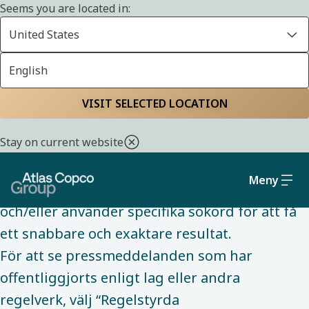
Seems you are located in:
United States
English
Prenumerera på
Start
Media
VISIT SELECTED LOCATION
pressreleaser
Stay on current website
Vi rekommenderar att du begränsar ditt
Meny
sökande utifrån de förvalda kategorierna
och/eller använder specifika sökord för att få
ett snabbare och exaktare resultat.
För att se pressmeddelanden som har
offentliggjorts enligt lag eller andra
regelverk, välj “Regelstyrda