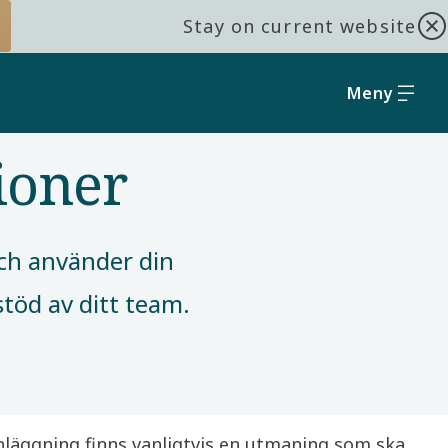
Stay on current website
Meny
ioner
och använder din
töd av ditt team.​
nläggning finns vanligtvis en utmaning som ska