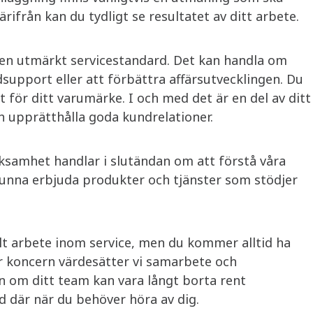
rifrån kan du tydligt se resultatet av ditt arbete. ​
a en utmärkt servicestandard. Det kan handla om
dsupport eller att förbättra affärsutvecklingen. Du
åt för ditt varumärke. I och med det är en del av ditt
 upprätthålla goda kundrelationer. ​
rksamhet handlar i slutändan om att förstå våra
kunna erbjuda produkter och tjänster som stödjer
llt arbete inom service, men du kommer alltid ha
år koncern värdesätter vi samarbete och
n om ditt team kan vara långt borta rent
id där när du behöver höra av dig. ​