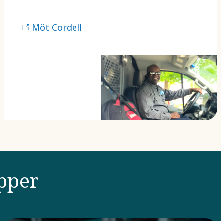
Möt Cordell
pper