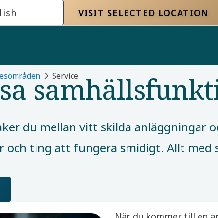
lish
VISIT SELECTED LOCATION
ösa samhällsfunkt
kesområden
Service​
åker du mellan vitt skilda anläggningar 
och ting att fungera smidigt. Allt med s
När du kommer till en a