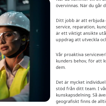
övervinnas. När du går dä
Ditt jobb är att erbjud
service, reparation, kun
är ett viktigt ansikte ut
uppdrag att utveckla och
Vår proaktiva serviceve
kunders behov, för att 
dem. ​
Det är mycket individue
stöd från ditt team. I v
kunskapsdelning. Så äve
geografiskt finns de allt