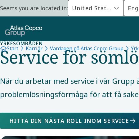
Seems you are located in:
United States
Eng
YRKESOMRÅDEN
Service för söml
Start
Karriär
Vardagen på Atlas Copco Group
Yr
När du arbetar med service i vår Grupp 
problemlösningsförmåga för att få saker 
HITTA DIN NÄSTA ROLL INOM SERVICE