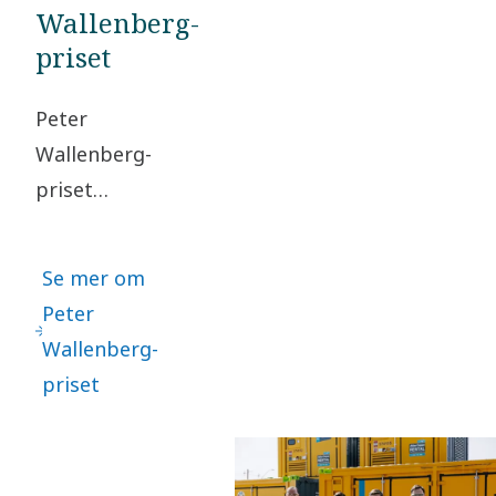
Wallenberg-
priset
Peter
Wallenberg-
priset
uppmärksammar
den mest
Se mer om
framgångsrikt
Peter
implementerade
Wallenberg-
metoden inom
priset
försäljning och
marknadsföring.