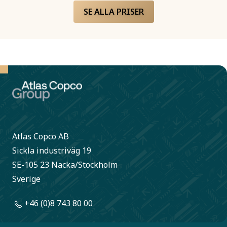
inspirera
SE ALLA PRISER
operativa
enheter inom
koncernen att
minimera sin
negativa
miljöpåverkan.
Vinnaren utses
Atlas Copco AB
av vårt interna
Sickla industriväg 19
hållbarhetsråd.
SE-105 23 Nacka/Stockholm
Sverige
+46 (0)8 743 80 00