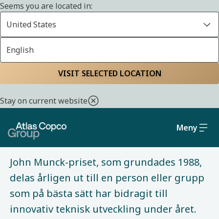
Seems you are located in:
Start
Om oss
Våra priser
United States
English
VISIT SELECTED LOCATION
VÅRA PRISER
Stay on current website
John Munck-priset
Meny
John Munck-priset, som grundades 1988,
delas årligen ut till en person eller grupp
som på bästa sätt har bidragit till
innovativ teknisk utveckling under året.