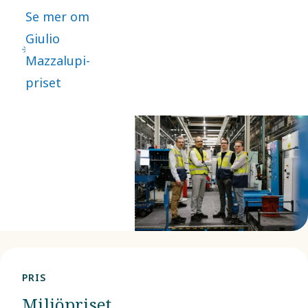
2018 för att
Se mer om
belöna
Giulio
personer och
Mazzalupi-
team bakom
priset
anmärkningsvärda
bidrag till
förbättringen
och utförandet
av processer
för att
leverera
produkter eller
tjänster till
PRIS
kunder på ett
Miljöpriset