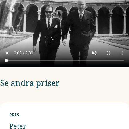
Zoom / Fullscreen
Zoom / Fullscreen
Se andra priser
PRIS
Peter