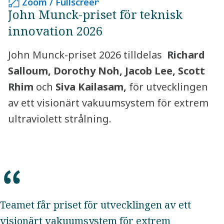
Zoom / Fullscreen
Zoom / Fullscreen
John Munck-priset för teknisk
innovation 2026
John Munck-priset 2026 tilldelas
Richard
Salloum​, Dorothy Noh, Jacob Lee​, Scott
Rhim​
och
Siva Kailasam,
för utvecklingen
av ett visionärt vakuumsystem för extrem
ultraviolett strålning.
Teamet får priset för utvecklingen av ett
visionärt vakuumsystem för extrem