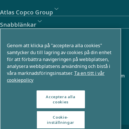
Atlas Copco Group
Snabblänkar
Om oss
Genom att klicka på "acceptera alla cookies"
Atlas Copco Group utvecklar innovativa lösningar i flera
samtycker du till lagring av cookies på din enhet
för att förbättra navigeringen på webbplatsen,
affärsområden, till exempel inom tryckluft, vakuum,
analysera webbplatsens användning och bistå i
industri- och energiteknik. Med en global portfölj som
våra marknadsföringsinsatser.
Ta en titt i vår
rymmer över 80 varumärken möjliggör vi teknologier som
cookiepolicy
formar framtiden.
Acceptera alla
cookies
Cookie-
inställningar
© Copyright 2026 - Atlas Copco Group