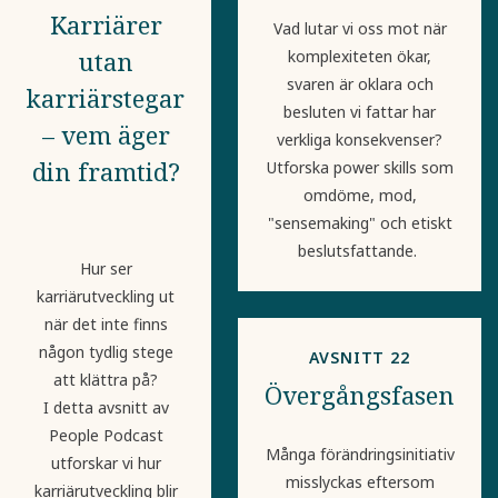
Karriärer
Vad lutar vi oss mot när
utan
komplexiteten ökar,
svaren är oklara och
karriärstegar
besluten vi fattar har
– vem äger
verkliga konsekvenser?
din framtid?
Utforska power skills som
omdöme, mod,
"sensemaking" och etiskt
beslutsfattande.
Hur ser
karriärutveckling ut
när det inte finns
någon tydlig stege
AVSNITT 22
att klättra på?
Övergångsfasen
I detta avsnitt av
People Podcast
Många förändringsinitiativ
utforskar vi hur
misslyckas eftersom
karriärutveckling blir