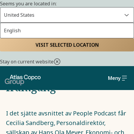
Seems you are located in:
Start
Vardagen på Atlas Copco Group
People Podcast
United States
English
VISIT SELECTED LOCATION
PODCAST - AVSNITT 6
Stay on current website
Atlas Copco Groups
Meny
framgång
I det sjätte avsnittet av People Podcast får
Cecilia Sandberg, Personaldirektör,
sällskap av Hans Ola Meyer, Ekonomi- och