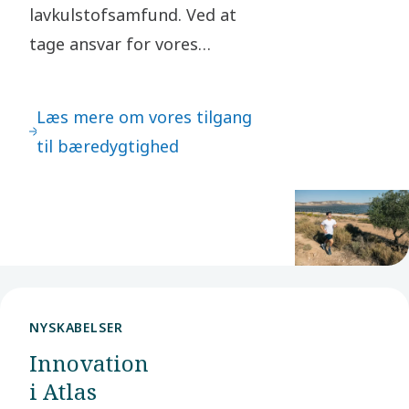
lavkulstofsamfund. Ved at
tage ansvar for vores
påvirkning og handle etisk i
alle vores
Læs mere om vores tilgang
forretningsforbindelser
til bæredygtighed
skaber vi værdi for vores
interessenter og samfundet
som helhed.
NYSKABELSER
Innovation
i Atlas