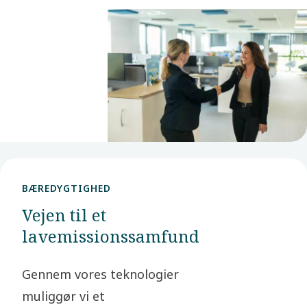
og
ønskede
rolle. Med
mange
muligheder
håber vi,
at du
finder dit
næste
BÆREDYGTIGHED
skridt hos
Vejen til et
os.
lavemissionssamfund
Gennem vores teknologier
muliggør vi et