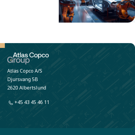
og store
fremskridt.
Atlas Copco A/S
Djursvang 5B
2620 Albertslund
+45 43 45 46 11