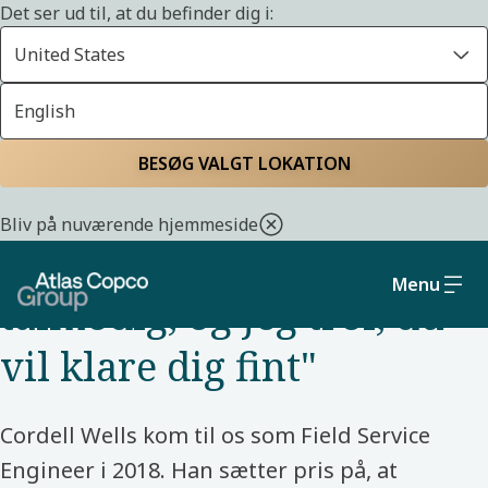
Det ser ud til, at du befinder dig i:
United States
English
Hjem
Livet i Atlas Copco Group
Mød vores kollegaer
BESØG VALGT LOKATION
SERVICE – USA – ATLAS COPCO
Bliv på nuværende hjemmeside
"Sænk farten, vær
Menu
tålmodig, og jeg tror, du
vil klare dig fint"
Cordell Wells kom til os som Field Service
Engineer i 2018. Han sætter pris på, at