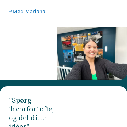
Mød Mariana
"Spørg
'hvorfor' ofte,
og del dine
idéer"