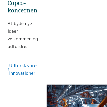
Copco-
koncernen
At byde nye
idéer
velkommen og
udfordre
status quo er
nøglen til
Udforsk vores
vores
innovationer
innovation.
Det fører til
løbende
forbedringer –