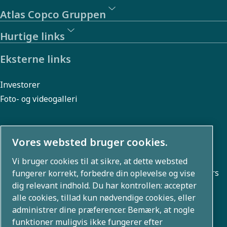
Atlas Copco Gruppen
Hurtige links
Eksterne links
Investorer
Foto- og videogalleri
Vores websted bruger cookies.
Om os
Vi bruger cookies til at sikre, at dette websted
Atlas Copco Group udvikler innovative løsninger på tværs
fungerer korrekt, forbedre din oplevelse og vise
dig relevant indhold. Du har kontrollen: accepter
af forretningsområder, herunder luftkompressions-,
alle cookies, tillad kun nødvendige cookies, eller
vakuum-, industri- og kraftteknologier. Med en global
administrer dine præferencer. Bemærk, at nogle
portefølje af 80+ brands muliggør vi teknologi, der
funktioner muligvis ikke fungerer efter