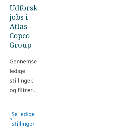
Udforsk
jobs i
Atlas
Copco
Group
Gennemse
ledige
stillinger,
og filtrer
på
baggrund
Se ledige
af din
stillinger
placering