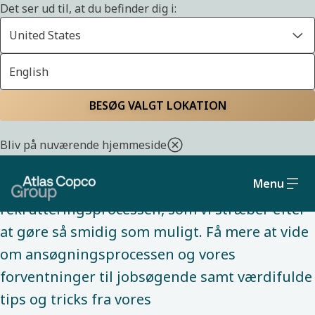
Det ser ud til, at du befinder dig i:
United States
English
JOB
Hjem
Karriere
Job
Din guide til
BESØG VALGT LOKATION
rekrutteringsprocessen
Bliv på nuværende hjemmeside
Menu
Din rejse hos os starter i
rekrutteringsprocessen, som vi stræber efter
at gøre så smidig som muligt. Få mere at vide
om ansøgningsprocessen og vores
forventninger til jobsøgende samt værdifulde
tips og tricks fra vores