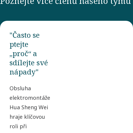
Poznejte více členů našeho týmu
"Často se
ptejte
„proč“ a
sdílejte své
nápady"
Obsluha
elektromontáže
Hua Sheng Wei
hraje klíčovou
roli při