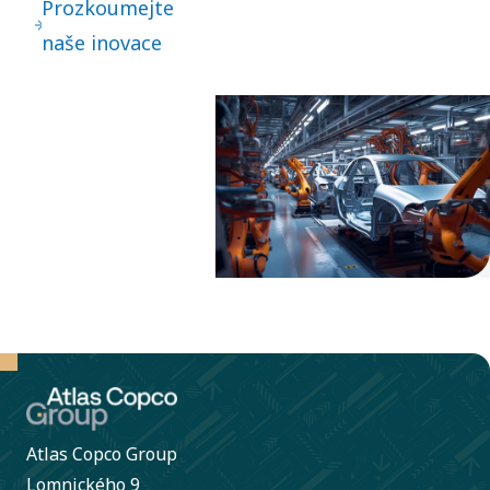
Prozkoumejte
základem
naše inovace
našich inovací.
Vedou k
neustálému
vylepšování – i
k velkým
skokům vpřed.
Atlas Copco Group
Lomnického 9