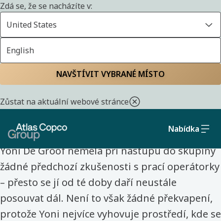
Zdá se, že se nacházíte v:
United States
English
Domů
Seznamte se s naším týmem
NAVŠTÍVIT VYBRANÉ MÍSTO
OPERÁTOR VÝROBY – BELGIE – ATLAS COPCO
Zůstat na aktuální webové stránce
„Nebojte se klást otázky“
Nabídka
Yoni De Groof neměla při nástupu do skupiny
žádné předchozí zkušenosti s prací operátorky
– přesto se jí od té doby daří neustále
posouvat dál. Není to však žádné překvapení,
protože Yoni nejvíce vyhovuje prostředí, kde se