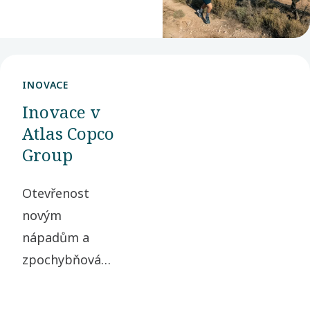
partnery i celou
společnost.
INOVACE
Inovace v
Atlas Copco
Group
Otevřenost
novým
nápadům a
zpochybňování
zažitých
postupů jsou