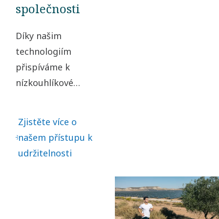
společnosti
Díky našim
technologiím
přispíváme k
nízkouhlíkové
společnosti. Tím, že
přebíráme
Zjistěte více o
odpovědnost za
našem přístupu k
náš dopad a
udržitelnosti
jednáme eticky ve
všech obchodních
vztazích, vytváříme
hodnotu pro naše