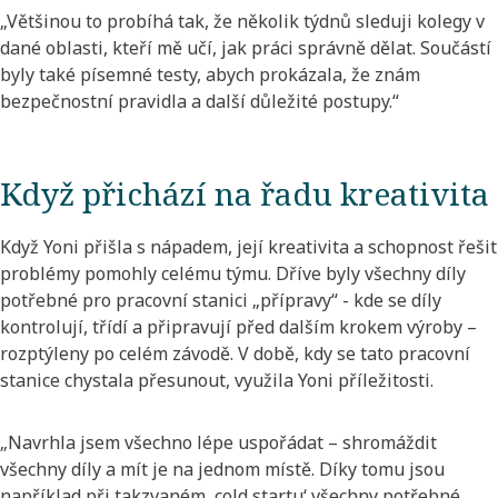
„Většinou to probíhá tak, že několik týdnů sleduji kolegy v
dané oblasti, kteří mě učí, jak práci správně dělat. Součástí
byly také písemné testy, abych prokázala, že znám
bezpečnostní pravidla a další důležité postupy.“
Když přichází na řadu kreativita
Když Yoni přišla s nápadem, její kreativita a schopnost řešit
problémy pomohly celému týmu. Dříve byly všechny díly
potřebné pro pracovní stanici „přípravy“ - kde se díly
kontrolují, třídí a připravují před dalším krokem výroby –
rozptýleny po celém závodě. V době, kdy se tato pracovní
stanice chystala přesunout, využila Yoni příležitosti.
„Navrhla jsem všechno lépe uspořádat – shromáždit
všechny díly a mít je na jednom místě. Díky tomu jsou
například při takzvaném ‚cold startu‘ všechny potřebné