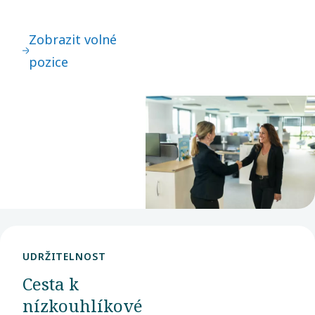
filtrujte je podle
své lokality a
Zobrazit volné
požadované
pozice
pozice. Díky
široké nabídce
příležitostí
věříme, že u nás
najdete svůj
další krok.
UDRŽITELNOST
Cesta k
nízkouhlíkové