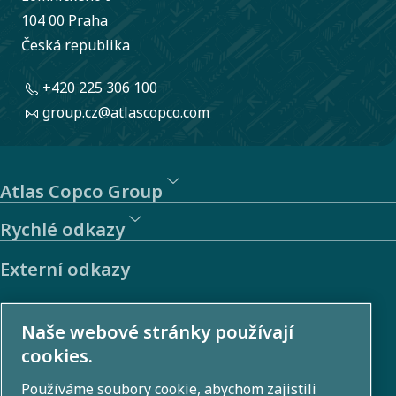
104 00 Praha
Česká republika
+420 225 306 100
group.cz@atlascopco.com
Atlas Copco Group
Rychlé odkazy
Externí odkazy
Investoři
Naše webové stránky používají
Galerie fotografií a videí
cookies.
Používáme soubory cookie, abychom zajistili