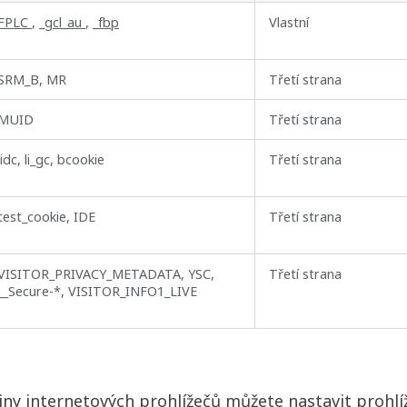
FPLC
,
_gcl_au
,
_fbp
Vlastní
SRM_B, MR
Třetí strana
MUID
Třetí strana
lidc, li_gc, bcookie
Třetí strana
test_cookie, IDE
Třetí strana
VISITOR_PRIVACY_METADATA, YSC,
Třetí strana
__Secure-*, VISITOR_INFO1_LIVE
šiny internetových prohlížečů můžete nastavit prohlí