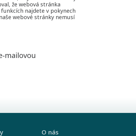
val, že webová stránka
 funkcích najdete v pokynech
 naše webové stránky nemusí
 e-mailovou
y
O nás