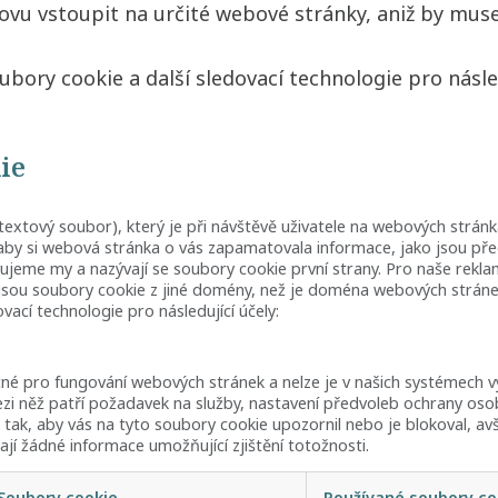
ovu vstoupit na určité webové stránky, aniž by muse
bory cookie a další sledovací technologie pro násled
ie
textový soubor), který je při návštěvě uživatele na webových strá
aby si webová stránka o vás zapamatovala informace, jako jsou pře
ujeme my a nazývají se soubory cookie první strany. Pro naše rekl
ž jsou soubory cookie z jiné domény, než je doména webových stráne
ací technologie pro následující účely:
né pro fungování webových stránek a nelze je v našich systémech 
mezi něž patří požadavek na služby, nastavení předvoleb ochrany oso
č tak, aby vás na tyto soubory cookie upozornil nebo je blokoval, a
jí žádné informace umožňující zjištění totožnosti.
Soubory cookie
Používané soubory co