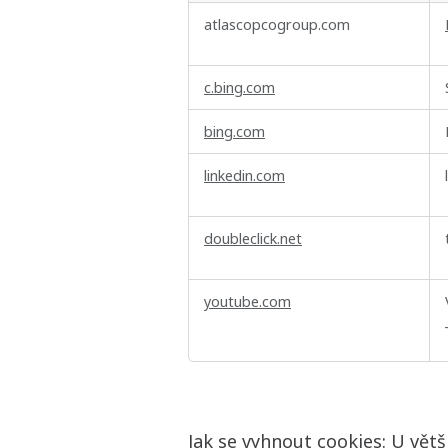
Cílené
atlascopcogroup.com
soubory
cookie
c.bing.com
bing.com
linkedin.com
doubleclick.net
youtube.com
Jak se vyhnout cookies: U vět