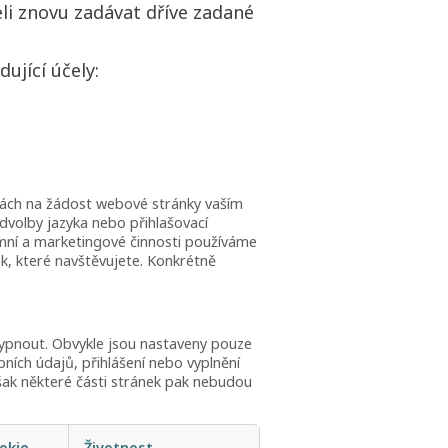
li znovu zadávat dříve zadané
ující účely:
nkách na žádost webové stránky vaším
dvolby jazyka nebo přihlašovací
amní a marketingové činnosti používáme
k, které navštěvujete. Konkrétně
vypnout. Obvykle jsou nastaveny pouze
bních údajů, přihlášení nebo vyplnění
však některé části stránek pak nebudou
okie
Životnost