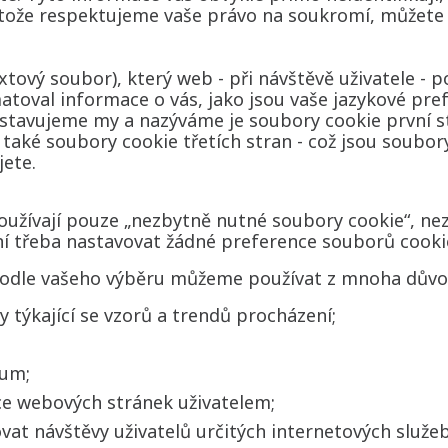
otože respektujeme vaše právo na soukromí, můžete
tový soubor), který web - při návštěvě uživatele - p
matoval informace o vás, jako jsou vaše jazykové pre
stavujeme my a nazýváme je soubory cookie první st
také soubory cookie třetích stran - což jsou soubory
ete.
užívají pouze „nezbytně nutné soubory cookie“, ne
ní třeba nastavovat žádné preference souborů cooki
podle vašeho výběru můžeme používat z mnoha důvod
y týkající se vzorů a trendů procházení;
kum;
ce webových stránek uživatelem;
at návštěvy uživatelů určitých internetových služe