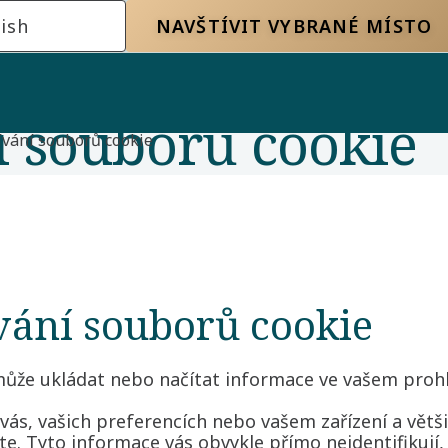
ish
NAVŠTÍVIT VYBRANÉ MÍSTO
 souborů cookie
vání souborů cookie
vání souborů cookie
 může ukládat nebo načítat informace ve vašem prohl
s, vašich preferencích nebo vašem zařízení a větši
te. Tyto informace vás obvykle přímo neidentifikuj