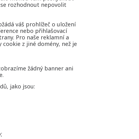
 se rozhodnout nepovolit
ožádá váš prohlížeč o uložení
ference nebo přihlašovací
rany. Pro naše reklamní a
 cookie z jiné domény, než je
zobrazíme žádný banner ani
e.
ů, jako jsou:
b;