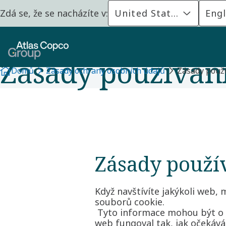
Zdá se, že se nacházíte v:
United States
Engl
Zásady používání
Domů
Zásady ochrany osobních údajů
Zásady použí
Zásady použí
Když navštívíte jakýkoli web,
souborů cookie.
Tyto informace mohou být o vá
web fungoval tak, jak očekává