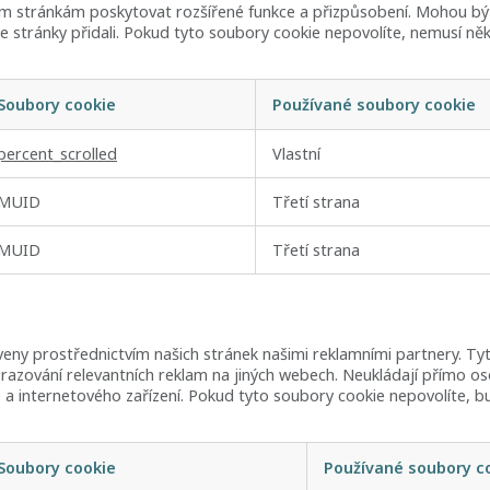
 stránkám poskytovat rozšířené funkce a přizpůsobení. Mohou být
aše stránky přidali. Pokud tyto soubory cookie nepovolíte, nemusí n
Soubory cookie
Používané soubory cookie
percent_scrolled
Vlastní
MUID
Třetí strana
MUID
Třetí strana
ny prostřednictvím našich stránek našimi reklamními partnery. Ty
brazování relevantních reklam na jiných webech. Neukládají přímo os
če a internetového zařízení. Pokud tyto soubory cookie nepovolíte
Soubory cookie
Používané soubory c