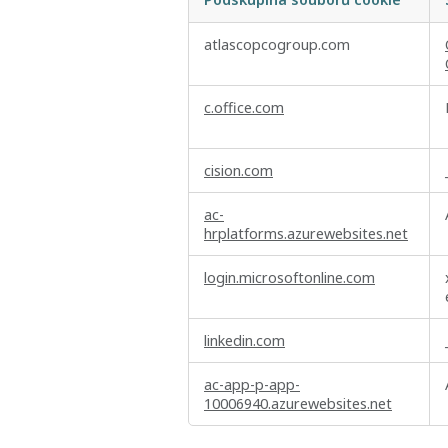
Nezbytně
atlascopcogroup.com
nutné
soubory
cookie
c.office.com
cision.com
ac-
hrplatforms.azurewebsites.net
login.microsoftonline.com
linkedin.com
ac-app-p-app-
10006940.azurewebsites.net