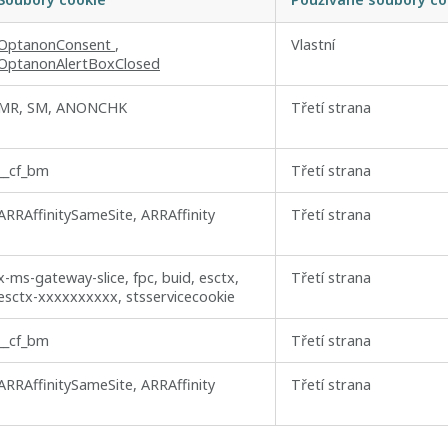
OptanonConsent
,
Vlastní
OptanonAlertBoxClosed
MR, SM, ANONCHK
Třetí strana
__cf_bm
Třetí strana
ARRAffinitySameSite, ARRAffinity
Třetí strana
x-ms-gateway-slice, fpc, buid, esctx,
Třetí strana
esctx-xxxxxxxxxx, stsservicecookie
__cf_bm
Třetí strana
ARRAffinitySameSite, ARRAffinity
Třetí strana