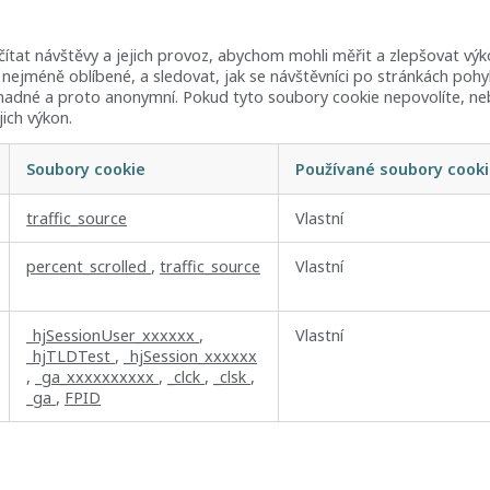
tat návštěvy a jejich provoz, abychom mohli měřit a zlepšovat vý
 a nejméně oblíbené, a sledovat, jak se návštěvníci po stránkách poh
madné a proto anonymní. Pokud tyto soubory cookie nepovolíte, ne
jich výkon.
Soubory cookie
Používané soubory cook
traffic_source
Vlastní
percent_scrolled
,
traffic_source
Vlastní
_hjSessionUser_xxxxxx
,
Vlastní
_hjTLDTest
,
_hjSession_xxxxxx
,
_ga_xxxxxxxxxx
,
_clck
,
_clsk
,
_ga
,
FPID