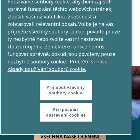
ocenění se
Používáme soubory cookie, abychom zajistili
správné fungování těchto webových stránek,
dozvíte v
zlepšili vaši uživatelskou zkušenost a
angličtině
zobrazovali relevantní obsah. Volba je na vás:
na našich
přijměte všechny soubory cookie, povolte pouze
ty nezbytné nebo zvolte vastní nastavení.
globálních
Upozorňujeme, že některé funkce nemusí
stránkách
fungovat správně, pokud jsou povoleny pouze
nezbytné soubory cookie.
Přečtěte si naše
zásady používání souborů cookie.
Přijmout všechny
soubory cookie
Přizpůsobit
nastavení cookies
VŠECHNA NAŠE OCENĚNÍ