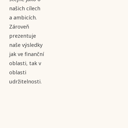
našich cílech
a ambicích.
Zároveň
prezentuje
naše výsledky
jak ve finanční
oblasti, tak v
oblasti
udržitelnosti.
͏͏ ͏͏ ͏͏ ͏͏ ͏͏ ͏͏ ͏͏ ͏͏ ͏͏ ͏͏ ͏͏ ͏͏ ͏͏
͏͏ ͏͏ ͏͏ ͏͏ ͏͏ ͏͏ ͏͏ ͏͏ ͏͏ ͏͏ ͏͏ ͏͏
͏͏ ͏͏ ͏͏ ͏͏ ͏͏ ͏͏ ͏͏ ͏͏ ͏͏ ͏͏ ͏͏ ͏͏
͏͏ ͏͏ ͏͏ ͏͏ ͏͏ ͏͏ ͏͏ ͏͏ ͏͏