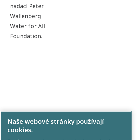
nadací Peter
Wallenberg
Water for All
Foundation.
Naše webové stránky používají
Více o Water
cookies.
for All