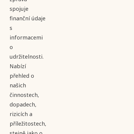
spojuje
finanční údaje
s
informacemi
o
udržitelnosti.
Nabízí
přehled o
našich
činnostech,
dopadech,
rizicích a
příležitostech,
stejně jako o