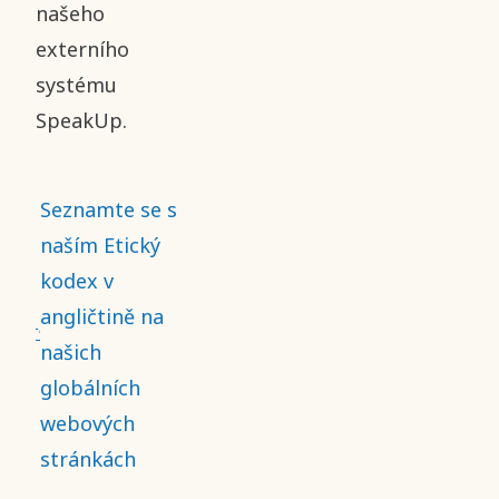
našeho
externího
systému
SpeakUp.
Seznamte se s
naším Etický
kodex v
angličtině na
našich
globálních
webových
stránkách