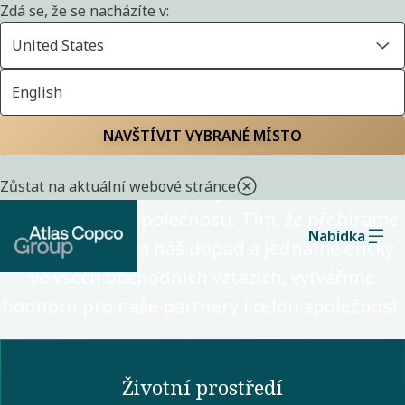
Zdá se, že se nacházíte v:
United States
English
Udržitelnost
NAVŠTÍVIT VYBRANÉ MÍSTO
Zůstat na aktuální webové stránce
Díky našim technologiím přispíváme k
nízkouhlíkové společnosti. Tím, že přebíráme
Nabídka
odpovědnost za náš dopad a jednáme eticky
ve všech obchodních vztazích, vytváříme
hodnotu pro naše partnery i celou společnost.
Životní prostředí