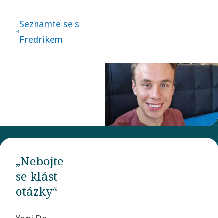
Seznamte se s
Fredrikem
„Nebojte
se klást
otázky“
Yoni De