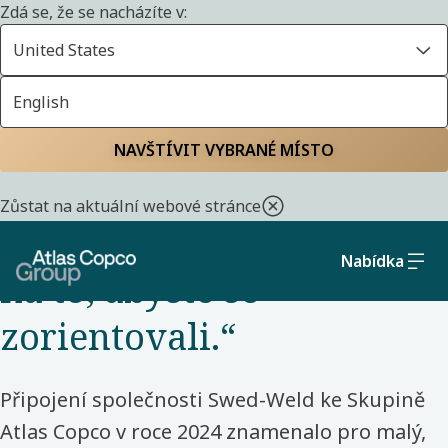
Zdá se, že se nacházíte v:
United States
English
Domů
Seznamte se s naším týmem
NAVŠTÍVIT VYBRANÉ MÍSTO
NOVÝ KOLEGA ZÍSKANÝ AKVIZICÍ – ŠVÉDSKO – SWED-WELD
Zůstat na aktuální webové stránce
„Po akvizici si dejte čas
Nabídka
na to, abyste se
zorientovali.“
Připojení společnosti Swed-Weld ke Skupině
Atlas Copco v roce 2024 znamenalo pro malý,