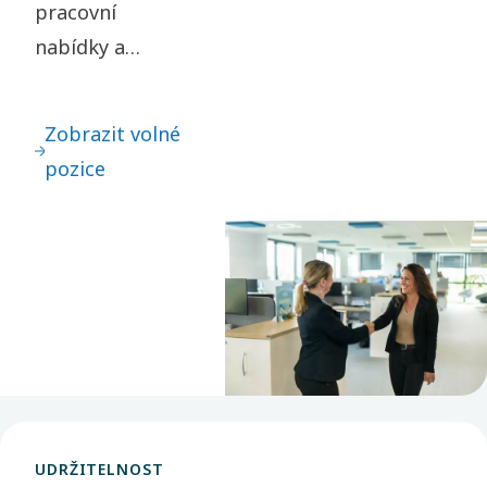
pracovní
nabídky a
filtrujte je podle
své lokality a
Zobrazit volné
požadované
pozice
pozice. Díky
široké nabídce
příležitostí
věříme, že u nás
najdete svůj
další krok.
UDRŽITELNOST