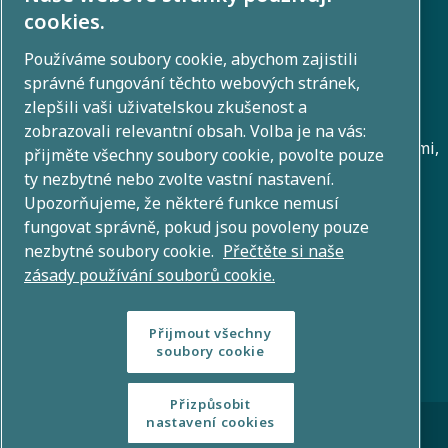
Galerie fotografií a videí
cookies.
Používáme soubory cookie, abychom zajistili
správné fungování těchto webových stránek,
O nás
zlepšili vaši uživatelskou zkušenost a
zobrazovali relevantní obsah. Volba je na vás:
Atlas Copco Group vyvíjí inovativní řešení napříč oblastmi,
přijměte všechny soubory cookie, povolte pouze
jako jsou stlačování vzduchu, vakuová technika,
ty nezbytné nebo zvolte vastní nastavení.
Upozorňujeme, že některé funkce nemusí
průmyslové technologie a energetické systémy. Díky
fungovat správně, pokud jsou povoleny pouze
globálnímu portfoliu více než 80 značek přinášíme
nezbytné soubory cookie.
Přečtěte si naše
technologie, které mění budoucnost.
zásady používání souborů cookie.
Přijmout všechny
soubory cookie
Přizpůsobit
© Copyright 2026 – Atlas Copco Group
nastavení cookies