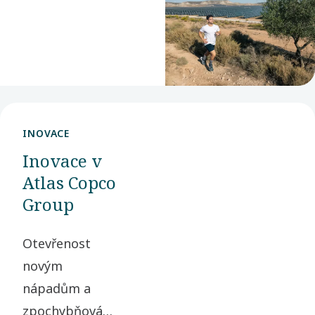
vztazích, vytváříme
hodnotu pro naše
partnery i celou
společnost.
INOVACE
Inovace v
Atlas Copco
Group
Otevřenost
novým
nápadům a
zpochybňování