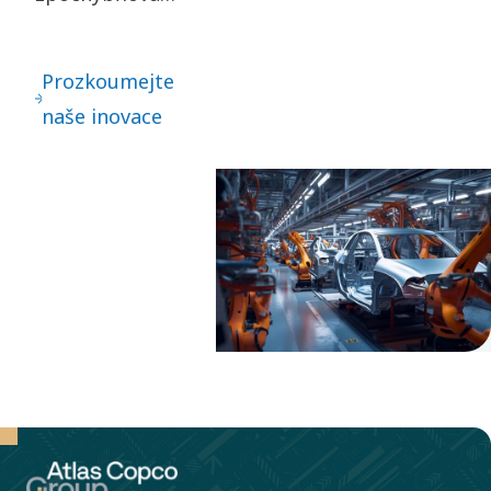
zažitých
postupů jsou
Prozkoumejte
základem
naše inovace
našich inovací.
Vedou k
neustálému
vylepšování – i
k velkým
skokům vpřed.