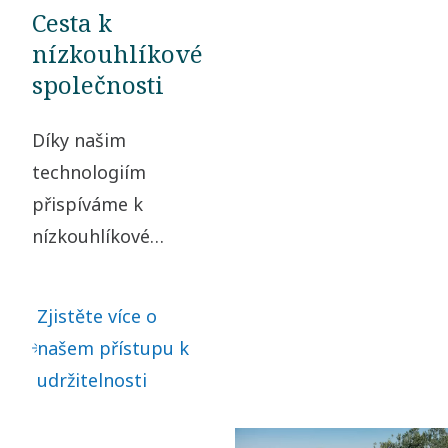
Cesta k
nízkouhlíkové
společnosti
Díky našim
technologiím
přispíváme k
nízkouhlíkové
společnosti. Tím, že
přebíráme
Zjistěte více o
odpovědnost za
našem přístupu k
náš dopad a
udržitelnosti
jednáme eticky ve
všech obchodních