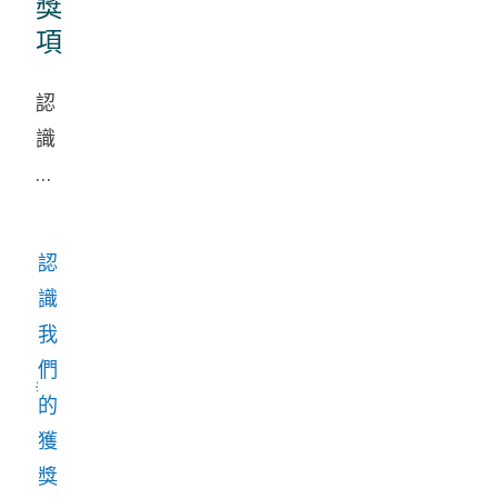
獎
項
認
識
我
們
獲
認
獎
識
的
我
創
們
新
的
者，
獲
他
獎
們