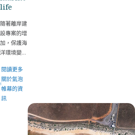
life
隨著離岸建
設專案的增
加，保護海
洋環境變得
越來越重
閱讀更多
要。例如在
關於氣泡
澳大利亞南
帷幕的資
部。
訊