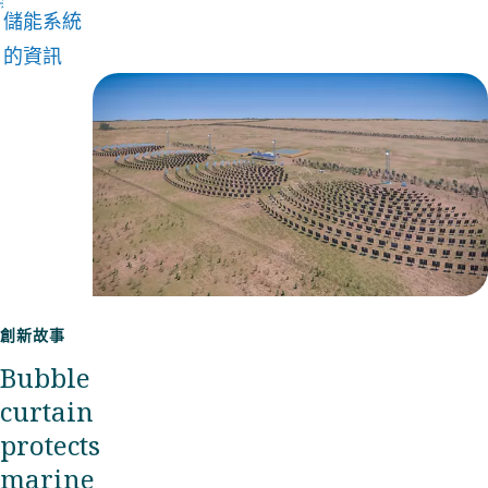
儲能系統
再生能
的資訊
源。
創新故事
Bubble
curtain
protects
marine