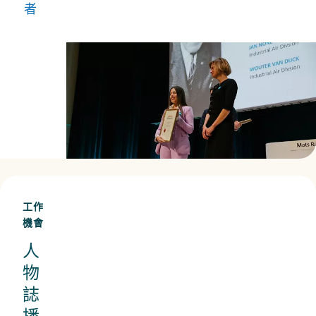
者
真
正
體
現
了
我
們
的
創
工作
新
機會
精
人
神。
物
誌
播