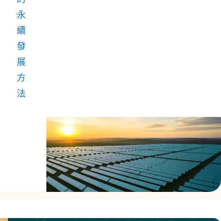
相
永
關
續
者
發
和
展
整
方
個
法
社
會
帶
來
價
值。