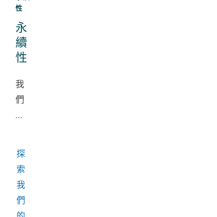
性
永
續
性
我
們
努
力
為
探
所
索
有
我
利
們
益
的