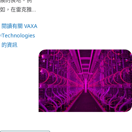
如，在雷克雅維
克附近的工業園
閱讀有關 VAXA
區，科技新創公
Technologies
司 VAXA
的資訊
Technologies
正在開發創新的
低碳食品生產系
統。