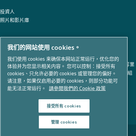
投資人
照片和影片庫
我们的网站使用 cookies。
關於我們
我们使用 cookies 来确保本网站正常运行，优化您的
阿特拉斯 · 科普柯集團在空氣壓縮、真空、工業和電力技術等業
体验并为您显示相关内容。 您可以控制：接受所有
務領域開發創新解決方案。我們擁有 80+ 個品牌的全球產品組
cookies、只允许必要的 cookies 或管理您的偏好。
请注意，如果仅启用必要的 cookies，则部分功能可
合，能夠實現改變未來的技術。
能无法正常运行。
請參閱我們的 Cookie 政策
接受所有 cookies
管理 cookies
© 版權所有 2026 - 阿特拉斯 · 科普柯集團