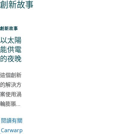
創新故事
創新故事
以太陽
能供電
的夜晚
這個創新
的解決方
案使用渦
輪膨脹機
技術，全
閱讀有關
天候為電
Carwarp
網提供可