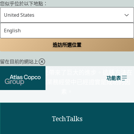
您似乎位於以下地點：
United States
English
創新
造訪所選位置
留在目前的網站上
歡迎新想法並挑戰現狀是我們創新的關鍵。它帶來
了持續的改良 - 也帶來了巨大的進步。這種方法在
功能表
我們 150 多年的業務經營中已經證實是成功的因
素。
TechTalks