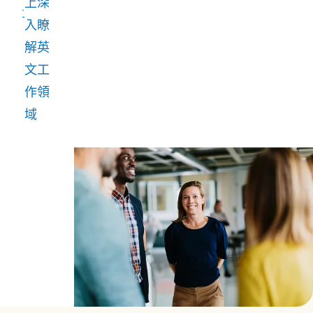
上深
入瞭
解英
文工
作領
域