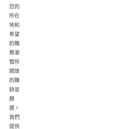
您的
所在
地和
希望
的職
務瀏
覽所
開放
的職
缺並
篩
選。
我們
提供