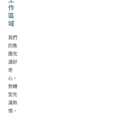
作
區
域
我們
的集
團充
滿好
奇
心，
對轉
型充
滿熱
情，