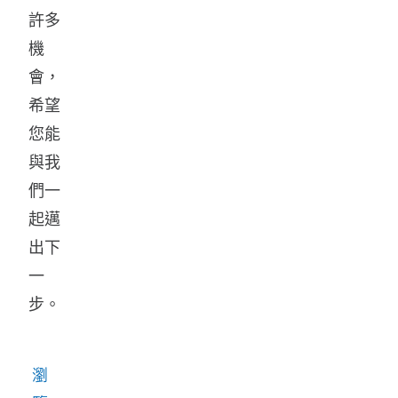
許多
機
會，
希望
您能
與我
們一
起邁
出下
一
步。
瀏