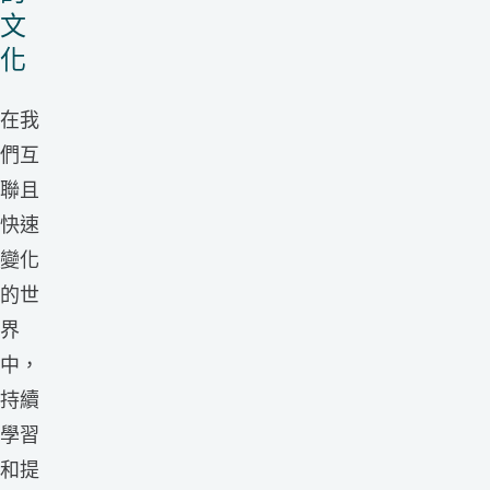
文
化​
在我
們互
聯且
快速
變化
的世
界
中，
持續
學習
和提