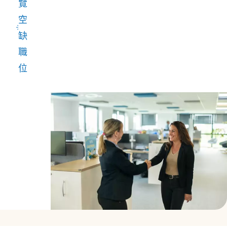
覽
空
缺
職
位