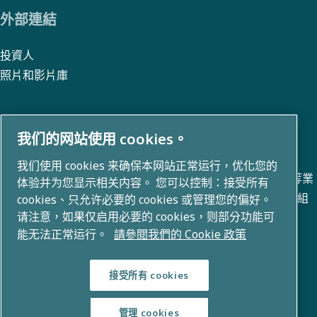
外部連結
投資人
照片和影片庫
我们的网站使用 cookies。
關於我們
我们使用 cookies 来确保本网站正常运行，优化您的
阿特拉斯 · 科普柯集團在空氣壓縮、真空、工業和電力技術等業
体验并为您显示相关内容。 您可以控制：接受所有
務領域開發創新解決方案。我們擁有 80+ 個品牌的全球產品組
cookies、只允许必要的 cookies 或管理您的偏好。
请注意，如果仅启用必要的 cookies，则部分功能可
合，能夠實現改變未來的技術。
能无法正常运行。
請參閱我們的 Cookie 政策
接受所有 cookies
管理 cookies