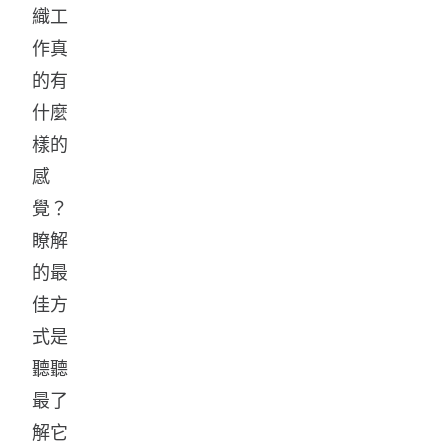
織工
作真
的有
什麼
樣的
感
覺？
瞭解
的最
佳方
式是
聽聽
最了
解它