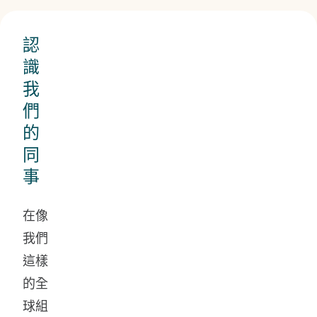
認
識
我
們
的
同
事
在像
我們
這樣
的全
球組