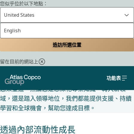
您似乎位於以下地點：
United States
English
ALTAS COPCO 集團的生活
首頁
職涯
在阿特拉斯·科普柯集團 的生活
讓您能夠追求理想的職業道
造訪所選位置
路
留在目前的網站上
功能表
在我們這裡，您的職業道路並非預先定義，而是由
您來塑造。無論您是想深化專業知識、轉入新領
域，還是踏入領導地位，我們都能提供支援、持續
學習和全球機會，幫助您達成目標。
透過內部流動性成長​