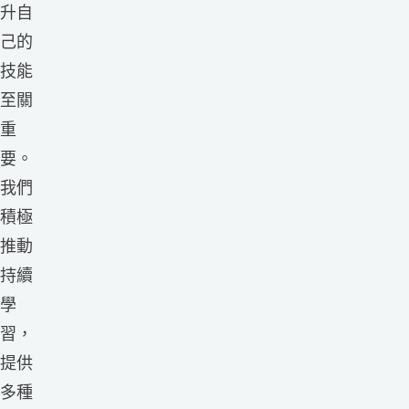
升自
己的
技能
至關
重
要。
我們
積極
推動
持續
學
習，
提供
多種