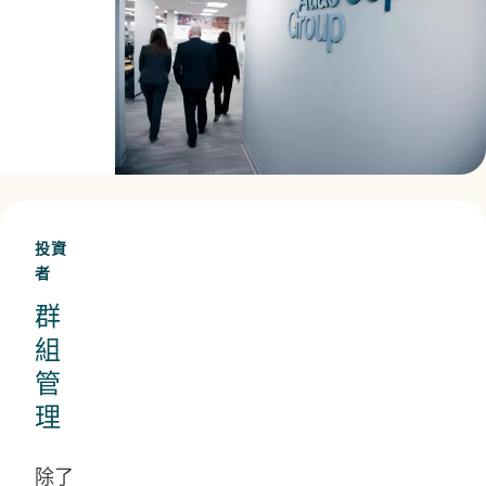
利
益。
投資
者
群
組
管
理
除了