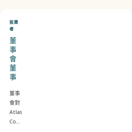
投資
者
董
事
會
董
事
董事
會對
Atlas
Copco
集團