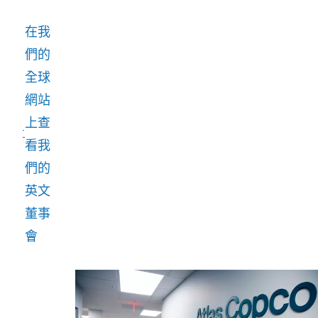
的組
在我
織、
們的
管理
全球
和管
網站
理負
上查
有整
看我
體責
們的
任，
英文
以符
董事
合公
會
司及
其股
東的
最佳