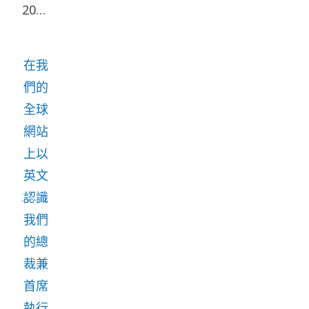
2024
年 5
月 1
在我
日擔
們的
任
全球
Atlas
網站
Copco
上以
Group
英文
總裁
認識
兼首
我們
席執
的總
行
裁兼
官。
首席
他是
執行