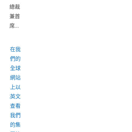
總裁
兼首
席執
行官
外，
在我
集團
們的
管理
全球
層還
網站
由四
上以
位業
英文
務領
查看
域主
我們
管和
的集
負責