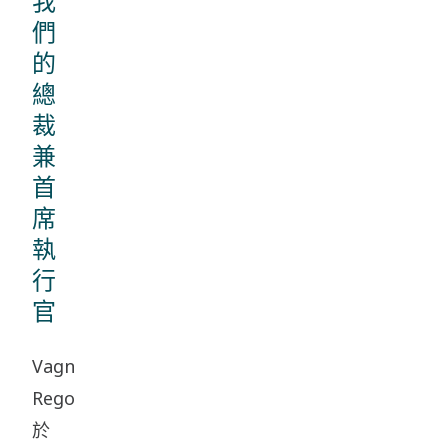
我
們
的
總
裁
兼
首
席
執
行
官
Vagner
Rego
於