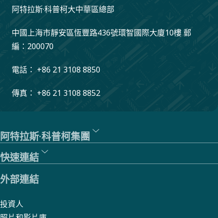
情。
阿特拉斯·科普柯大中華區總部
中國上海市靜安區恆豐路436號環智國際大廈10樓 郵
編：200070
電話： +86 21 3108 8850
傳真： +86 21 3108 8852
阿特拉斯·科普柯集團
快速連結
外部連結
投資人
照片和影片庫