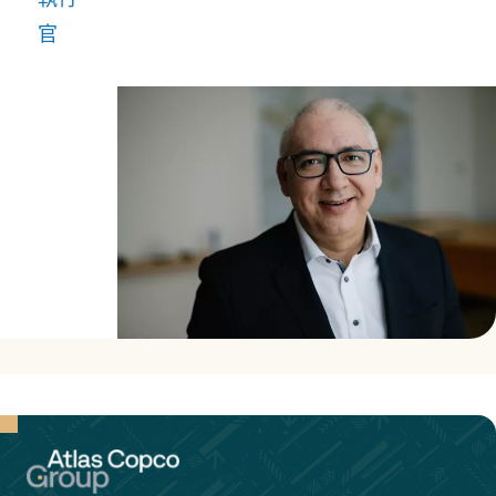
我們
官
旅程
中不
可或
缺的
一部
分，
帶來
了豐
富的
經驗
和對
創新
的熱