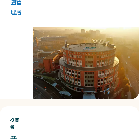
團管
集團
理層
主要
職能
的主
管組
成。
投資
者