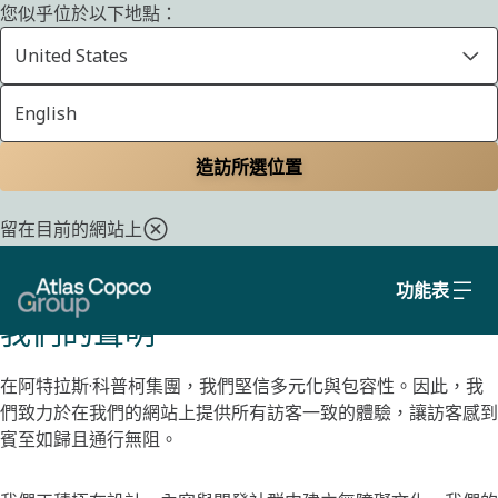
您似乎位於以下地點：
United States
English
協助工具
首頁
造訪所選位置
阿特拉斯·科普柯集團對於協助工具與建立更具包容
留在目前的網站上
性的網路體驗聲明
功能表
我們的聲明
在阿特拉斯·科普柯集團，我們堅信多元化與包容性。因此，我
們致力於在我們的網站上提供所有訪客一致的體驗，讓訪客感到
賓至如歸且通行無阻。