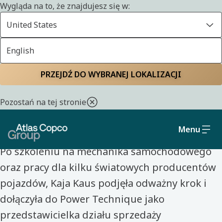
Wygląda na to, że znajdujesz się w:
United States
English
Strona główna
Poznaj ludzi, którzy tworzą Atlas Copco
PRZEJDŹ DO WYBRANEJ LOKALIZACJI
POZNAJ LUDZI, KTÓRZY TWORZĄ ATLAS COPCO
Pozostań na tej stronie
Kaja Kaus
Menu
Po szkoleniu na mechanika samochodowego
oraz pracy dla kilku światowych producentów
pojazdów, Kaja Kaus podjęła odważny krok i
dołączyła do Power Technique jako
przedstawicielka działu sprzedaży