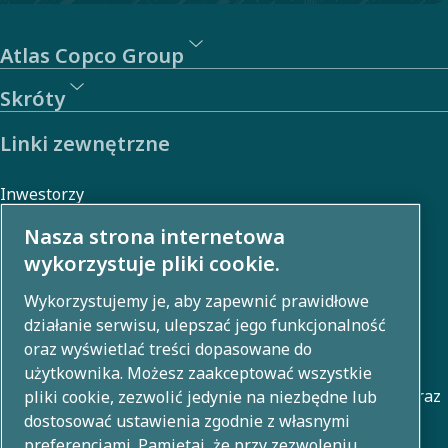
Atlas Copco Group
Skróty
Linki zewnętrzne
Inwestorzy
Galeria zdjęć i filmów
Nasza strona internetowa
wykorzystuje pliki cookie.
Wykorzystujemy je, aby zapewnić prawidłowe
O nas
działanie serwisu, ulepszać jego funkcjonalność
oraz wyświetlać treści dopasowane do
Grupa Atlas Copco rozwija innowacyjne rozwiązania w
użytkownika. Możesz zaakceptować wszystkie
zakresie sprężania powietrza, technologii próżniowej oraz
pliki cookie, zezwolić jedynie na niezbędne lub
dostosować ustawienia zgodnie z własnymi
technologii przemysłowych i energetycznych. Dzięki
preferencjami. Pamiętaj, że przy zezwoleniu