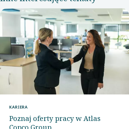
czasu zespół
rozwinął się w
centrum
badawczo-
rozwojowe,
które stawia
firmę na czele
technologii
filtracji i
separacji.
KARIERA
Poznaj oferty pracy w Atlas
Copco Group