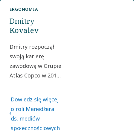
Inżynier
ERGONOMIA
projektu,
Dmitry
pracując
Kovalev
nad
rozwiązaniami
Dmitry rozpoczął
stosowanymi
swoją karierę
w
zawodową w Grupie
produkcji
Atlas Copco w 2018
gazu
roku jako Corporate
pływającego.
Communications
Dowiedz się więcej
W 2015
Manager dla dwóch
o roli Menedżera
roku
regionów
ds. mediów
skoncentrował
holdingowych.
społecznościowych
się na
Obecnie pracuje