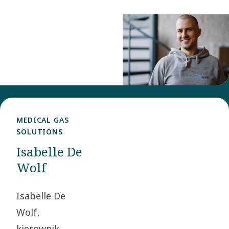
rozwiązaniach
jako Group Brand
związanych
Experience
z
Manager w zespole
odzyskiem
Group
energii.
Communications
and Sustainability.
MEDICAL GAS
SOLUTIONS
Isabelle De
Wolf
Isabelle De
Wolf,
kierownik