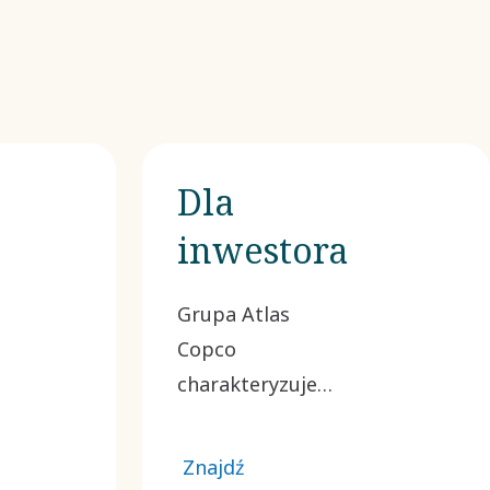
Dla
inwestora
Grupa Atlas
Copco
charakteryzuje
się
skoncentrowaną
Znajdź
działalnością w