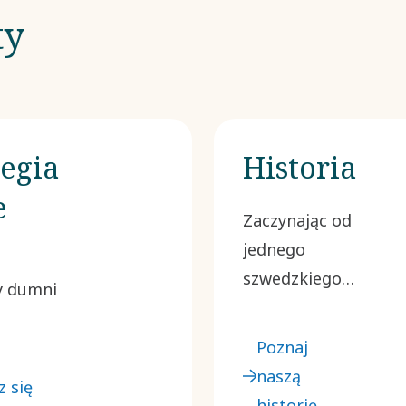
ty
tegia
Historia
e
Zaczynając od
jednego
szwedzkiego
y dumni
przedsięwzięcia
w 1873 roku,
zasowych
Poznaj
rozwinęliśmy
ć,
naszą
 się
się w rozległą
nie
historię