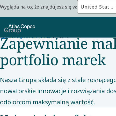
Wygląda na to, że znajdujesz się w:
United States
O NAS
Zapewnianie mak
Strona główna
O nas
Marki
portfolio marek
Nasza Grupa składa się z stale rosnąceg
nowatorskie innowacje i rozwiązania d
odbiorcom maksymalną wartość.