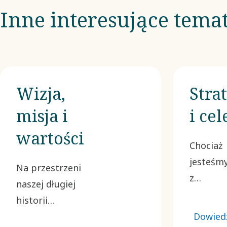
Inne interesujące tema
Wizja,
Stra
misja i
i cel
wartości
Chociaż
jesteśm
Na przestrzeni
z
naszej długiej
dotychc
historii
osiągnię
nieustannie
Dowiedz
nieustan