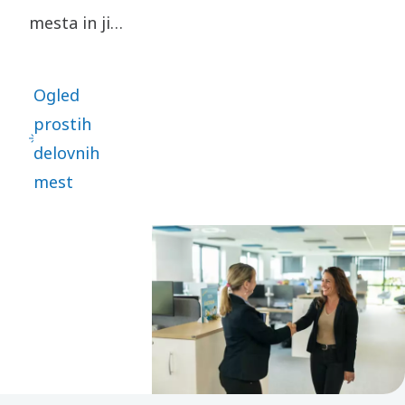
mesta in jih
filtrirajte
glede na
Ogled
svojo
prostih
lokacijo in
delovnih
želeno
mest
vlogo.
Zaradi
številnih
razpoložljivih
priložnosti
upamo, da
boste z
nami našli