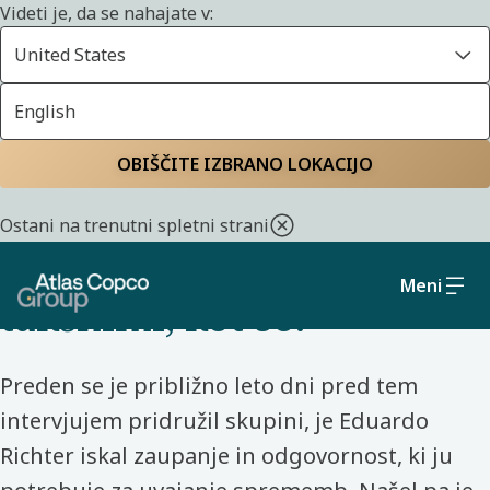
Videti je, da se nahajate v:
United States
English
Domov
Spoznajte naše sodelavce
OBIŠČITE IZBRANO LOKACIJO
NOVI ZAPOSLENI - BRAZILIJA - ITUBOMBAS
Ostani na trenutni spletni strani
"Ne boj se soočiti z izzivi
Meni
takšnimi, kot so.“
Preden se je približno leto dni pred tem
intervjujem pridružil skupini, je Eduardo
Richter iskal zaupanje in odgovornost, ki ju