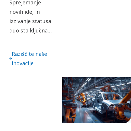
Sprejemanje
novih idej in
izzivanje statusa
quo sta ključna
za naše inovacije.
To vodi do
Raziščite naše
nenehnega
inovacije
izpopolnjevanja -
in velikih skokov
naprej.