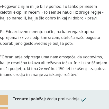
»Pogovor z njim mi je bil v pomoč. To lahko prinesem
celotni ekipi in rečem: »To sem se naučil iz druge regije -
kaj so naredili, kaj je šlo dobro in kaj ni dobro,« pravi.
Po Eduardovem mnenju način, na katerega skupina
sprejema izzive z odprtim srcem, uteleša naše pogosto
uporabljeno geslo »vedno je boljša pot«.
"Ohranjanje odprtega uma nam omogoča, da ugotovimo,
kaj je resnična težava ali težavna točka. In z izkoriščanjem
moči podjetja, ki ima že več kot 150 let izkušenj - zagotovo
imamo orodja in znanje za iskanje rešitev."
Trenutni položaj:
Vodja proizvodnje