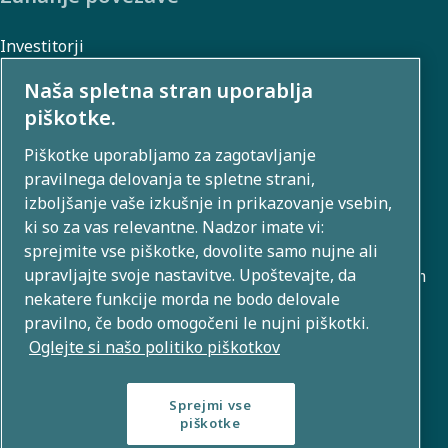
Investitorji
Galerija fotografij in videoposnetkov
Naša spletna stran uporablja
piškotke.
Piškotke uporabljamo za zagotavljanje
O nas
pravilnega delovanja te spletne strani,
izboljšanje vaše izkušnje in prikazovanje vsebin,
Skupina Atlas Copco Group razvija inovativne rešitve na
ki so za vas relevantne. Nadzor imate vi:
poslovnih področjih, ki vključujejo kompresijo zraka,
sprejmite vse piškotke, dovolite samo nujne ali
upravljajte svoje nastavitve. Upoštevajte, da
vakuum, industrijske in energetske tehnike. Z globalnim
nekatere funkcije morda ne bodo delovale
portfeljem več kot 80 blagovnih znamk omogočamo
pravilno, če bodo omogočeni le nujni piškotki.
tehnologijo, ki oblikuje prihodnost.
Oglejte si našo politiko piškotkov
Sprejmi vse
piškotke