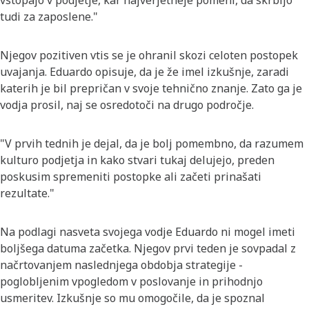
vstopajo v podjetje, kar najverjetneje pomeni, da skrbijo
tudi za zaposlene."
Njegov pozitiven vtis se je ohranil skozi celoten postopek
uvajanja. Eduardo opisuje, da je že imel izkušnje, zaradi
katerih je bil prepričan v svoje tehnično znanje. Zato ga je
vodja prosil, naj se osredotoči na drugo področje.
"V prvih tednih je dejal, da je bolj pomembno, da razumem
kulturo podjetja in kako stvari tukaj delujejo, preden
poskusim spremeniti postopke ali začeti prinašati
rezultate."
Na podlagi nasveta svojega vodje Eduardo ni mogel imeti
boljšega datuma začetka. Njegov prvi teden je sovpadal z
načrtovanjem naslednjega obdobja strategije -
poglobljenim vpogledom v poslovanje in prihodnjo
usmeritev. Izkušnje so mu omogočile, da je spoznal