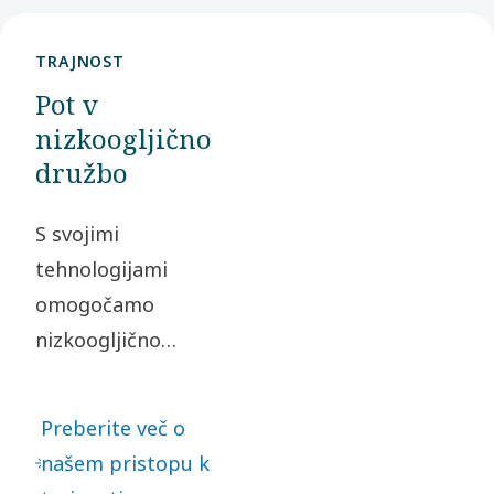
svoj
naslednji
TRAJNOST
korak.
Pot v
nizkoogljično
družbo
S svojimi
tehnologijami
omogočamo
nizkoogljično
družbo. S
prevzemanjem
Preberite več o
odgovornosti za
našem pristopu k
naš vpliv in