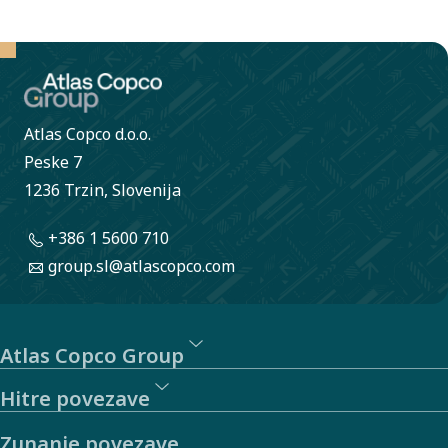
Atlas Copco d.o.o.
Peske 7
1236 Trzin, Slovenija
+386 1 5600 710
group.sl@atlascopco.com
Atlas Copco Group
Hitre povezave
Zunanje povezave