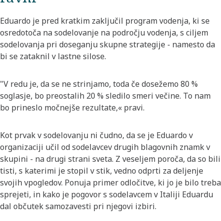
Eduardo je pred kratkim zaključil program vodenja, ki se
osredotoča na sodelovanje na področju vodenja, s ciljem
sodelovanja pri doseganju skupne strategije - namesto da
bi se zataknil v lastne silose.
"V redu je, da se ne strinjamo, toda če dosežemo 80 %
soglasje, bo preostalih 20 % sledilo smeri večine. To nam
bo prineslo močnejše rezultate,« pravi.
Kot prvak v sodelovanju ni čudno, da se je Eduardo v
organizaciji učil od sodelavcev drugih blagovnih znamk v
skupini - na drugi strani sveta. Z veseljem poroča, da so bili
tisti, s katerimi je stopil v stik, vedno odprti za deljenje
svojih vpogledov. Ponuja primer odločitve, ki jo je bilo treba
sprejeti, in kako je pogovor s sodelavcem v Italiji Eduardu
dal občutek samozavesti pri njegovi izbiri.