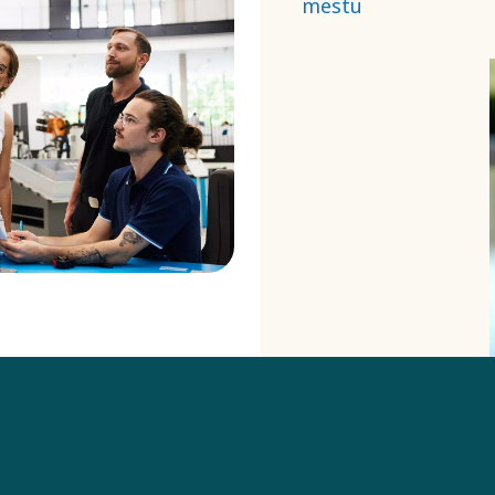
mestu
partnerje, naša
Izjava o
človekovih
pravicah ali naši
Seznami
prepovedanih in
prijavljivih snovi.