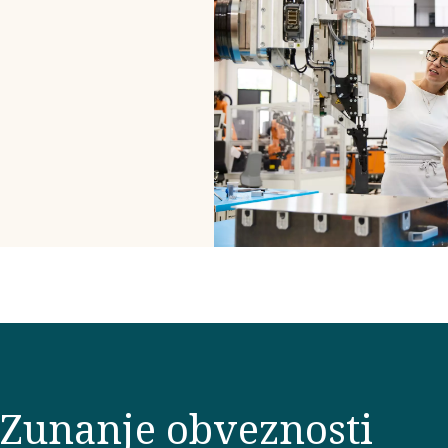
strateške
usmeritve in
ciljev. To nam
pomaga
zagotavljati večjo
vrednost vsem
deležnikom na
način, ki je
gospodarsko,
okoljsko in
družbeno
odgovoren.
Zunanje obveznosti