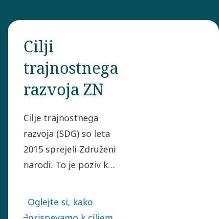
Cilji
trajnostnega
razvoja ZN
Cilje trajnostnega
razvoja (SDG) so leta
2015 sprejeli Združeni
narodi. To je poziv k
globalnemu
ukrepanju za odpravo
Oglejte si, kako
revščine, zaščito
prispevamo k ciljem