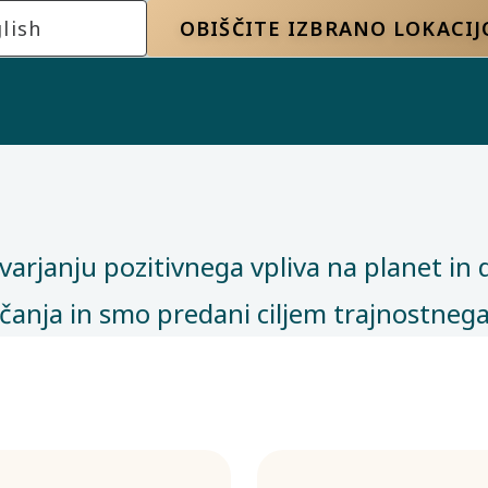
lish
OBIŠČITE IZBRANO LOKACIJ
e
ustvarjanju pozitivnega vpliva na planet
anja in smo predani ciljem trajnostnega