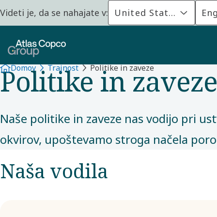
Videti je, da se nahajate v:
United States
Eng
TRAJNOST
Politike in zavez
Domov
Trajnost
Politike in zaveze
Naše politike in zaveze nas vodijo pri 
okvirov, upoštevamo stroga načela poroč
Naša vodila