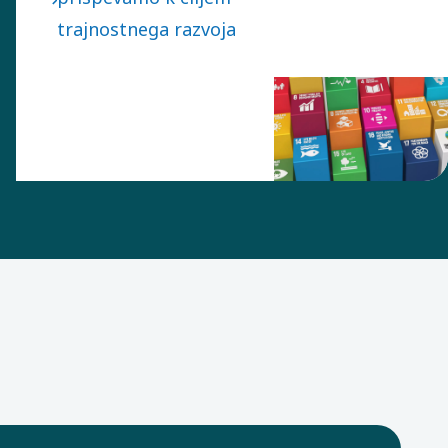
planeta in
trajnostnega razvoja
zagotavljanje miru in
blaginje do leta 2030.
V Atlas Copco Group
podpiramo vseh 17
ciljev in neposredno
prispevamo k
številnim od njih.