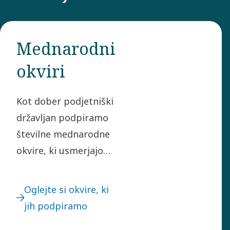
Mednarodni
okviri
Kot dober podjetniški
državljan podpiramo
številne mednarodne
okvire, ki usmerjajo
tudi naše poslovanje.
Večina jih je vključenih
Oglejte si okvire, ki
v naš kodeks ravnanja.
jih podpiramo