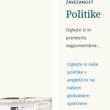
ZAVEZANOST
Politike
Oglejte si in
prenesite
najpomembnejše
dokumente
politike, ki
Oglejte si naše
urejajo naše
politike v
poslovanje in
angleščini na
vrednostno
našem
verigo, kot so
globalnem
naša Merila za
spletnem
poslovne