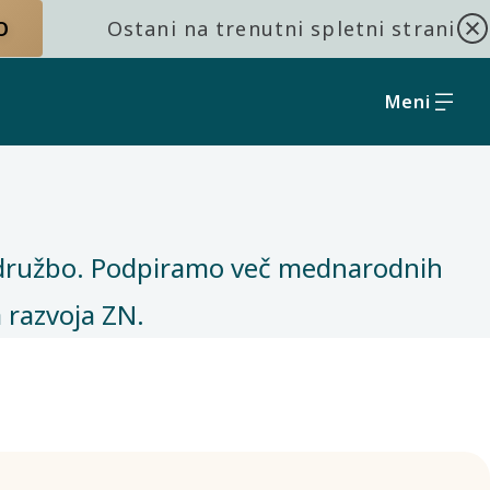
O
Ostani na trenutni spletni strani
Meni
 in družbo. Podpiramo več mednarodnih
 razvoja ZN.