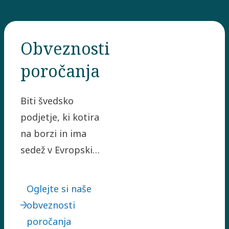
Obveznosti
poročanja
Biti švedsko
podjetje, ki kotira
na borzi in ima
sedež v Evropski
uniji, pomeni, da
sledimo številnim
Oglejte si naše
različnim okvirom
obveznosti
poročanja, kar
poročanja