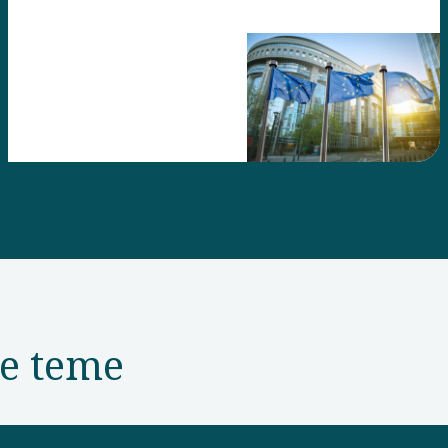
deloma vpliva tudi
na naše poslovne
partnerje.
ne teme