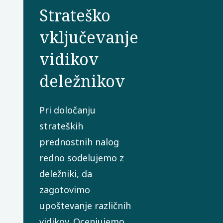
Strateško
vključevanje
vidikov
deležnikov
Pri določanju
strateških
prednostnih nalog
redno sodelujemo z
deležniki, da
zagotovimo
upoštevanje različnih
vidikov. Ocenjujemo