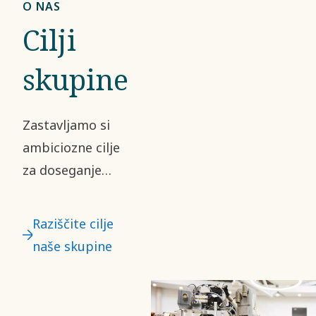
O NAS
Cilji
skupine
Zastavljamo si
ambiciozne cilje
za doseganje
trajnostne in
dobičkonosne
Raziščite cilje
rasti. Trajnost je
naše skupine
osrednji del
našega
poslanstva,