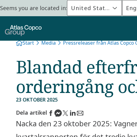
Seems you are located in:
United States
Eng
Start
Media
Pressreleaser från Atlas Copco
Blandad efterfr
orderingång oc
23 OKTOBER 2025
Dela artikel
Nacka den 23 oktober 2025: Vagner
kvartalsrapporten för det tredje kv