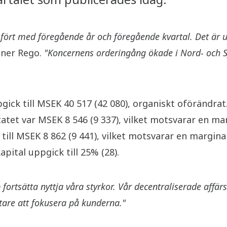
mfört med föregående år och föregående kvartal. Det är 
ner Rego.
"Koncernens orderingång ökade i Nord- och Sy
ick till MSEK 40 517 (42 080), organiskt oförändrat
tet var MSEK 8 546 (9 337), vilket motsvarar en marg
till MSEK 8 862 (9 441), vilket motsvarar en margina
pital uppgick till 25% (28).
ortsätta nyttja våra styrkor. Vår decentraliserade aff
tare att fokusera på kunderna."