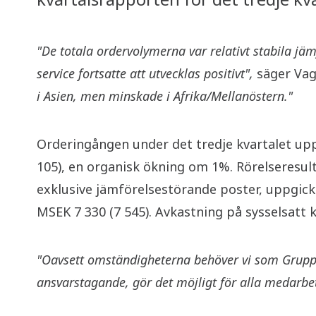
"De totala ordervolymerna var relativt stabila jä
service fortsatte att utvecklas positivt",
säger Vag
i Asien, men minskade i Afrika/Mellanöstern."
Orderingången under det tredje kvartalet uppg
105), en organisk ökning om 1%. Rörelseresulta
exklusive jämförelsestörande poster, uppgick 
MSEK 7 330 (7 545). Avkastning på sysselsatt ka
"Oavsett omständigheterna behöver vi som Grupp f
ansvarstagande, gör det möjligt för alla medarbe