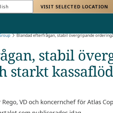
lish
VISIT SELECTED LOCATION
 Group
Blandad efterfrågan, stabil övergripande ordering
ågan, stabil öve
h starkt kassaflö
 Rego, VD och koncernchef för Atlas C
artalet som publicerades idag.