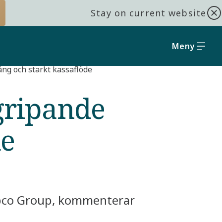
Stay on current website
Meny
ång och starkt kassaflöde
rgripande
de
opco Group, kommenterar