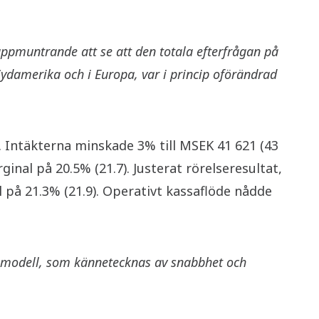
uppmuntrande att se att den totala efterfrågan på
damerika och i Europa, var i princip oförändrad
. Intäkterna minskade 3% till MSEK 41 621 (43
inal på 20.5% (21.7). Justerat rörelseresultat,
l på 21.3% (21.9). Operativt kassaflöde nådde
ärsmodell, som kännetecknas av snabbhet och