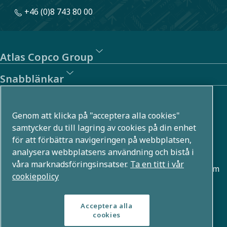
+46 (0)8 743 80 00
Atlas Copco Group
Snabblänkar
Om oss
Genom att klicka på "acceptera alla cookies"
Atlas Copco Group utvecklar innovativa lösningar i flera
samtycker du till lagring av cookies på din enhet
för att förbättra navigeringen på webbplatsen,
affärsområden, till exempel inom tryckluft, vakuum,
analysera webbplatsens användning och bistå i
industri- och energiteknik. Med en global portfölj som
våra marknadsföringsinsatser.
Ta en titt i vår
rymmer över 80 varumärken möjliggör vi teknologier som
cookiepolicy
formar framtiden.
Acceptera alla
cookies