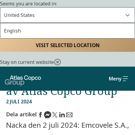
Seems you are located in:
United States
English
Start
Media
Pressreleaser från Atlas Copco Group
VISIT SELECTED LOCATION
Kompressordistributör
Stay on current website
i Ecuador har blivit del
Meny
av Atlas Copco Group
2 JULI 2024
Dela artikel
Nacka den 2 juli 2024: Emcovele S.A.,