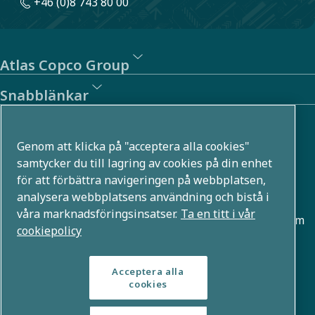
+46 (0)8 743 80 00
Atlas Copco Group
Snabblänkar
Om oss
Genom att klicka på "acceptera alla cookies"
Atlas Copco Group utvecklar innovativa lösningar i flera
samtycker du till lagring av cookies på din enhet
för att förbättra navigeringen på webbplatsen,
affärsområden, till exempel inom tryckluft, vakuum,
analysera webbplatsens användning och bistå i
industri- och energiteknik. Med en global portfölj som
våra marknadsföringsinsatser.
Ta en titt i vår
rymmer över 80 varumärken möjliggör vi teknologier som
cookiepolicy
formar framtiden.
Acceptera alla
cookies