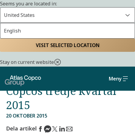
Seems you are located in:
United States
English
Start
Media
Pressreleaser från Atlas Copco Group
VISIT SELECTED LOCATION
Ronnie Leten
Stay on current website
kommenterar Atlas
Meny
Copcos tredje kvartal
2015
20 OKTOBER 2015
Dela artikel