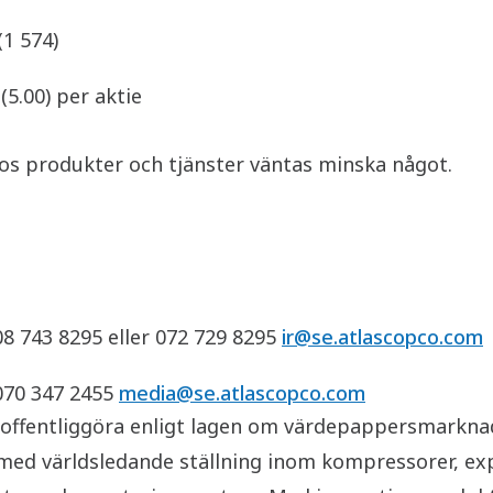
(1 574)
(5.00) per aktie
s produkter och tjänster väntas minska något.
08 743 8295 eller 072 729 8295
ir@se.atlascopco.com
 070 347 2455
media@se.atlascopco.com
offentliggöra enligt lagen om värdepappersmarknad
 med världsledande ställning inom kompressorer, e