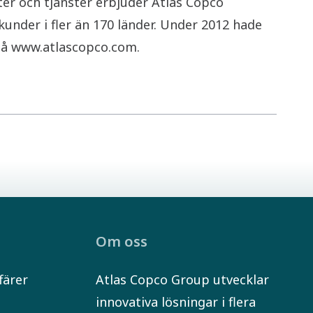
er och tjänster erbjuder Atlas Copco
under i fler än 170 länder. Under 2012 hade
 på www.atlascopco.com.
Om oss
färer
Atlas Copco Group utvecklar
innovativa lösningar i flera