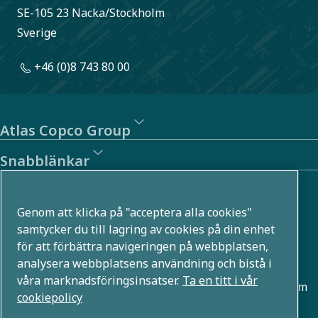
SE-105 23 Nacka/Stockholm
Sverige
+46 (0)8 743 80 00
Atlas Copco Group
Snabblänkar
Om oss
Genom att klicka på "acceptera alla cookies"
Atlas Copco Group utvecklar innovativa lösningar i flera
samtycker du till lagring av cookies på din enhet
för att förbättra navigeringen på webbplatsen,
affärsområden, till exempel inom tryckluft, vakuum,
analysera webbplatsens användning och bistå i
industri- och energiteknik. Med en global portfölj som
våra marknadsföringsinsatser.
Ta en titt i vår
rymmer över 80 varumärken möjliggör vi teknologier som
cookiepolicy
formar framtiden.