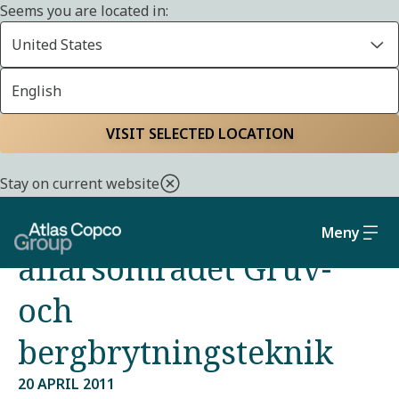
Seems you are located in:
United States
English
Start
Media
Pressreleaser från Atlas Copco Group
VISIT SELECTED LOCATION
Atlas Copco utnämner
Stay on current website
Bob Fassl till chef för
Meny
affärsområdet Gruv-
och
bergbrytningsteknik
20 APRIL 2011