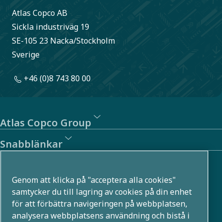
Atlas Copco AB
Sickla industriväg 19
SE-105 23 Nacka/Stockholm
Sverige
+46 (0)8 743 80 00
Atlas Copco Group
Snabblänkar
Om oss
Genom att klicka på "acceptera alla cookies"
Atlas Copco Group utvecklar innovativa lösningar i flera
samtycker du till lagring av cookies på din enhet
för att förbättra navigeringen på webbplatsen,
affärsområden, till exempel inom tryckluft, vakuum,
analysera webbplatsens användning och bistå i
industri- och energiteknik. Med en global portfölj som