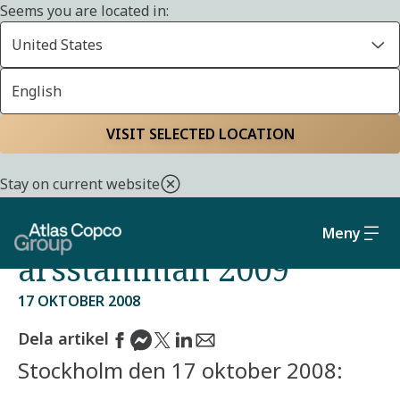
Seems you are located in:
United States
English
Start
Media
Pressreleaser från Atlas Copco Group
VISIT SELECTED LOCATION
Atlas Copco AB:s
Stay on current website
valberedning inför
Meny
årsstämman 2009
17 OKTOBER 2008
Dela artikel
Stockholm den 17 oktober 2008: