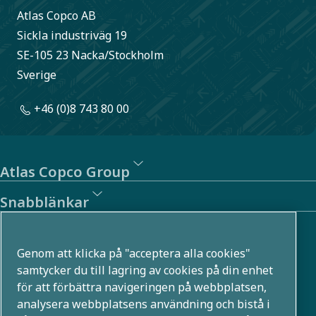
Atlas Copco AB
Sickla industriväg 19
SE-105 23 Nacka/Stockholm
Sverige
+46 (0)8 743 80 00
Atlas Copco Group
Snabblänkar
Om oss
Genom att klicka på "acceptera alla cookies"
Atlas Copco Group utvecklar innovativa lösningar i flera
samtycker du till lagring av cookies på din enhet
för att förbättra navigeringen på webbplatsen,
affärsområden, till exempel inom tryckluft, vakuum,
analysera webbplatsens användning och bistå i
industri- och energiteknik. Med en global portfölj som