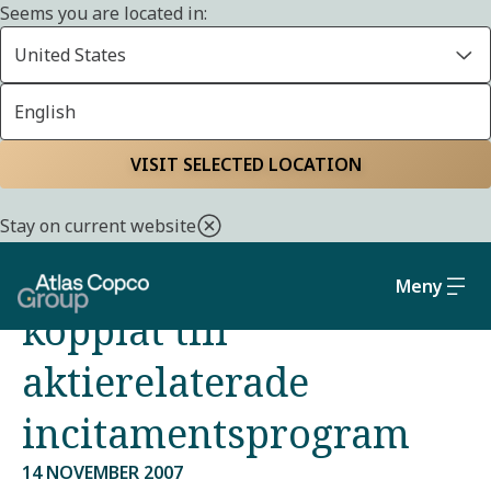
Seems you are located in:
United States
English
Start
Media
Pressreleaser från Atlas Copco Group
VISIT SELECTED LOCATION
Atlas Copco avser
Stay on current website
använda mandat
Meny
kopplat till
aktierelaterade
incitamentsprogram
14 NOVEMBER 2007