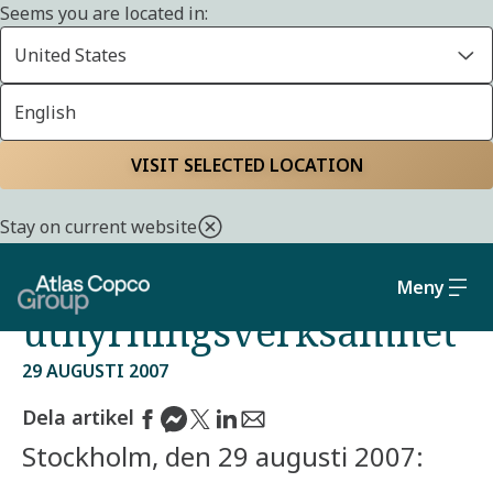
Seems you are located in:
United States
English
Start
Media
Pressreleaser från Atlas Copco Group
VISIT SELECTED LOCATION
Atlas Copco säljer del
Stay on current website
av australiensisk
Meny
uthyrningsverksamhet
29 AUGUSTI 2007
Dela artikel
Stockholm, den 29 augusti 2007: