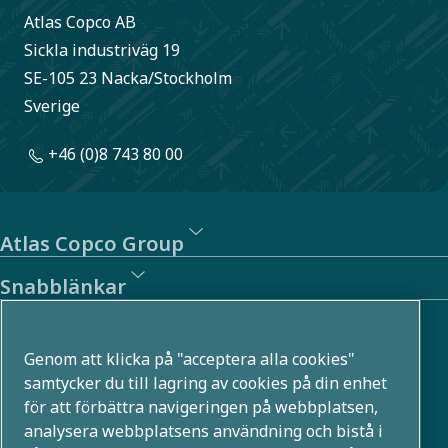
Atlas Copco AB
Sickla industriväg 19
SE-105 23 Nacka/Stockholm
Sverige
+46 (0)8 743 80 00
Atlas Copco Group
Snabblänkar
Om oss
Genom att klicka på "acceptera alla cookies"
Atlas Copco Group utvecklar innovativa lösningar i flera
samtycker du till lagring av cookies på din enhet
för att förbättra navigeringen på webbplatsen,
affärsområden, till exempel inom tryckluft, vakuum,
analysera webbplatsens användning och bistå i
industri- och energiteknik. Med en global portfölj som