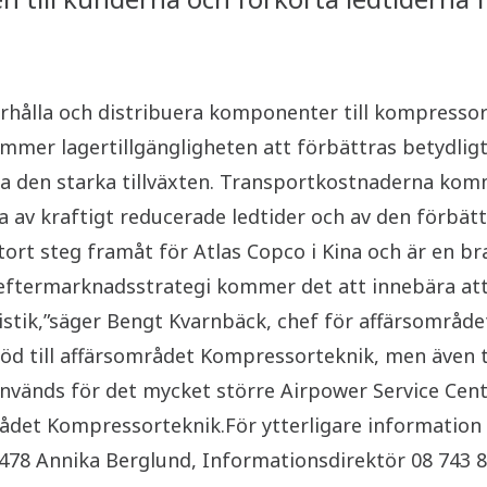
rhålla och distribuera komponenter till kompressore
mmer lagertillgängligheten att förbättras betydligt
 den starka tillväxten. Transportkostnaderna komm
 av kraftigt reducerade ledtider och av den förbätt
tort steg framåt för Atlas Copco i Kina och är en br
eftermarknadsstrategi kommer det att innebära att v
logistik,”säger Bengt Kvarnbäck, chef för affärsomr
töd till affärsområdet Kompressorteknik, men även t
änds för det mycket större Airpower Service Cente
rådet Kompressorteknik.För ytterligare information
78 Annika Berglund, Informationsdirektör 08 743 80