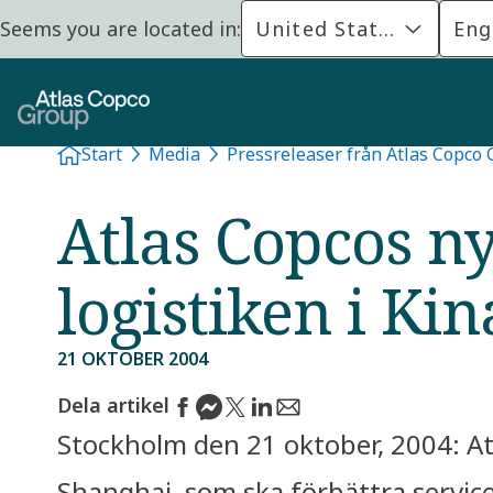
Seems you are located in:
United States
Eng
Start
Media
Pressreleaser från Atlas Copco
Atlas Copcos ny
logistiken i Kin
21 OKTOBER 2004
Dela artikel
Stockholm den 21 oktober, 2004: Atl
Shanghai, som ska förbättra servicen