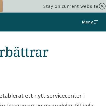
Stay on current website
Meny
rbättrar
ablerat ett nytt servicecenter i
r leveranser av reservdelar till hela