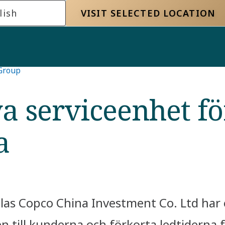
lish
VISIT SELECTED LOCATION
 Group
a serviceenhet fö
a
as Copco China Investment Co. Ltd har et
 till kunderna och förkorta ledtiderna fö