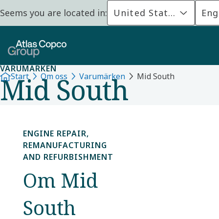
Seems you are located in:
United States
Eng
VARUMÄRKEN
Mid South
Start
Om oss
Varumärken
Mid South
ENGINE REPAIR,
REMANUFACTURING
AND REFURBISHMENT
Om Mid
South